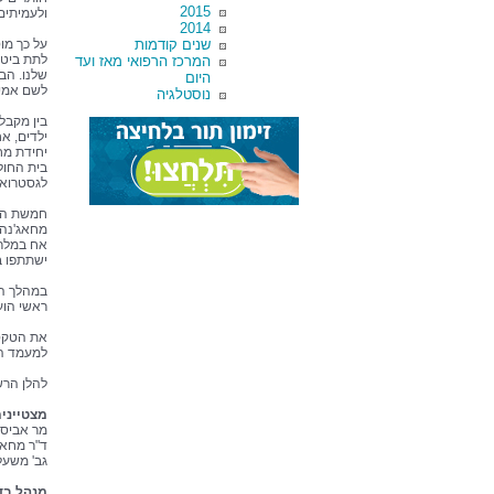
2015
ולעמיתים
2014
שנים קודמות
על כך מו
לתת ביטו
המרכז הרפואי מאז ועד
שלנו. הב
היום
לשם אמיר
נוסטלגיה
בין מקבל
ילדים, א
יחידת מח
בית החולי
לגסטרואנ
חמשת הפר
מחאג'נה 
אח במלר"
ישתתפו ב
במהלך הט
ראשי הוע
את הטקס 
למעמד הי
להלן הרשי
מצטייני
מר אביסה
ד"ר מחאג
גב' משעל
מנהל בדר