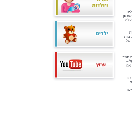
לים
ארגון
מעלה
ת
צוות
 של
מוחמד
ל –
אלו
רכו
מד.
אוי