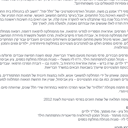
 ומסירות למטופלים ובני משפחותיהם".
סיף ד"ר אמנון בן משה, המנהל האדמיניסטרטיבי של "הלל יפה": "חשוב לנו בהנהלת בית החו
י לנושא האיכות בכל התחומים, אבל בעיקר בתחום המשאב האנושי, שהוא הכוח המניע של ה
חירה בכל שנה במי שהתבלט וראוי להוקרה אינה קלה, אך אנו רואים בה חשיבות ראשונה ב
ת תודה לאלו שעושים את עבודתם נאמנה, ולמעלה מזה, לאורך זמן".
י הפרסים: אחראית הספרייה למדעי הרפואה, אח מהמחלקה לרפואה דחופה, רופאה ממחלק
חות ממחלקה פנימית א', עובדת מעדה מיקרוביולוגית, מרכז תפעול ותקשורת מיחידת המחשב, 
שב, ואנשי מינהל ומשק מתחום המחשבים והשירותים הטכניים העובדים עבור קרן המחקרים
ם. פרסים נוספים חולקו גם למתנדבים מצטיינים במחלקות פיזיותרפיה, יילודים ופגים והמכון
טרולוגיה.
סים הבכירים, פרסי מצוינות מטעם משרד הבריאות, קטפו השנה חמישה עובדים: פרופ'/מ 
– מנהל המכון להתפתחות הילד, רו"ח ליז משעלי – סגנית מנהלת מחלקת כספים, ציון אביסה
ד ילדים, שרה בדש – אחות אחראית כירורגית ב', ודפנה נבו – דוברת המרכז הרפואי. עובדים 
טקס המצטיינים שייערך בשבועות הבאים במשרד הבריאות.
קס, שאורגן על ידי המחלקה למשאבי אנוש, ולווה במצגת חיננית של תמונות המתמודדים, ב
דים השונים, כמו גם נציג המצטיינים – ציון אביסהל, שציין את הרגשת הגאווה המתלווה למע
חתמה מקהלת "הללויה" של אנשי המרכז הרפואי במחרוזת שירי הלל שונים, שהיוותה סיום ר
יחודי.
מה המלאה של שמות הזוכים בפרסי הצטיינות לשנת 2012:
ם
ל ציון - אח מוסמך, מלר"ד ילדים
'נה מוחמד - מנהל המכון לנוירולוגיה פדיאטרית והתפתחות הילד
י ליז - סגנית מנהלת מחלקת כספים
ג תיכון