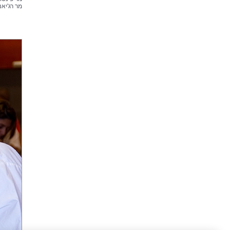
מר רג'יאנ