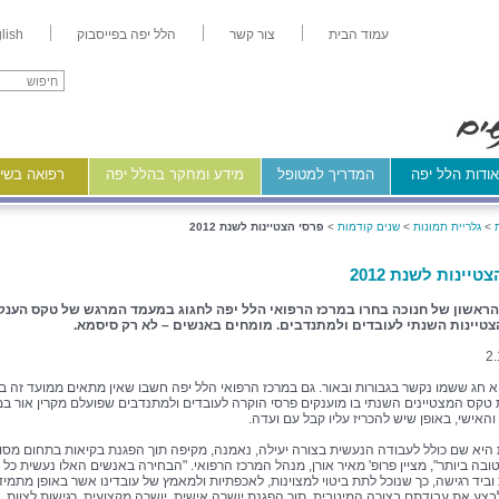
עמוד הבית
צור קשר
הלל יפה בפייסבוק
lish
ודות הלל יפה
המדריך למטופל
מידע ומחקר בהלל יפה
רפואה בשיר
>
גלריית תמונות
>
שנים קודמות
>
פרסי הצטיינות לשנת 2012
טיינות לשנת 2012
הראשון של חנוכה בחרו במרכז הרפואי הלל יפה לחגוג במעמד המרגש של טקס הענק
צטיינות השנתי לעובדים ולמתנדבים. מומחים באנשים – לא רק סיסמא.
2
א חג ששמו נקשר בגבורות ובאור. גם במרכז הרפואי הלל יפה חשבו שאין מתאים ממועד זה ב
 טקס המצטיינים השנתי בו מוענקים פרסי הוקרה לעובדים ולמתנדבים שפועלם מקרין אור במ
האישי, באופן שיש להכריז עליו קבל עם ועדה.
 היא שם כולל לעבודה הנעשית בצורה יעילה, נאמנה, מקיפה תוך הפגנת בקיאות בתחום מסו
ובה ביותר", מציין פרופ' מאיר אורן, מנהל המרכז הרפואי. "הבחירה באנשים האלו נעשית כל
וביד רגישה, כך שנוכל לתת ביטוי למצוינות, לאכפתיות ולמאמץ של עובדינו אשר באופן מתמיד
בצע את עבודתם בצורה המיטבית, תוך הפגנת יושרה אישית, יושרה מקצועית, רגישות לצוות