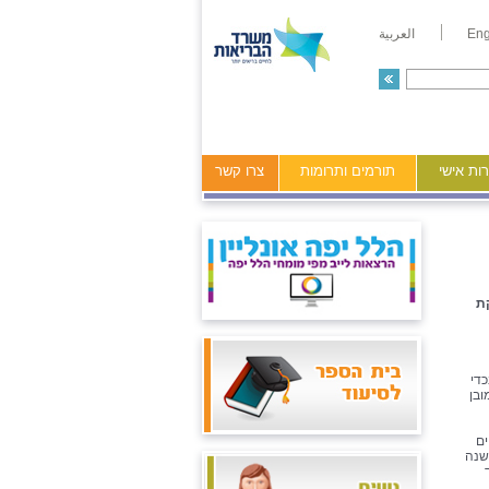
Eng
العربية
ות אישי
תורמים ותרומות
צרו קשר
ת
כדי
ובן
ים
 שנה