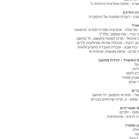
שרה - אחות אחראית כירורגית ב'
ג התיכון
דפנה - דוברת וממונה על ההסברה
שרד
ך אריאלה - אחראית ספריה למדעי הרפואה
י גנדי - אח מוסמך, מלר"ד
ו מיכאל - מרכז תפעול ותקשוב, יח' מחשב
וב רנטה - מנהלת שירות נפרולוגית ילדים
ר בת שבע - עובדת מעבדה מיקרוביולוגית
ה מרים - אחות מעשית, פנימית א'
ס המשרד - יחידת מחשב
יטל
ליזה
ביץ לימור
שטיין סמדר
 יצחק
רים
ארי - אחראי סיסטם, יח' מחשב
עמוס - ע. מרכז שירותים טכניים
 מצטיינים
סימי - ילודים
ה דרורה - פיזיותרפיה
ן גסטרו
אילה
טי
דניאל