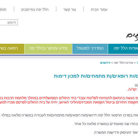
עמוד הבית
צור קשר
הלל יפה בפייסבוק
lish
ודות הלל יפה
המדריך למטופל
מידע ומחקר בהלל יפה
רפואה בשיר
>
אודות הלל יפה >
דרושים
/ות רופאים/ןת מתמחים/ות למכון דימות
30
יקר/ה,
וס נעשה בהתאם להנחיות לקליטת עובדי בתי החולים הממשלתיים במהלך מלחמת חרבות ברז
תקופת החירום וביטול הקפאת המכרזים/הליכי האיוש, יהיה על בית החולים לפרסם מכרז למשר
מות במרכז הרפואי הלל יפה דרושים/ות רופאים/ות מתמחים/ות לעבודה במשרה מלאה במילוי 
יבחרו שני מועמדים במשרה מלאה כל אחד.
אור העיסוק ודרישות המשרה.