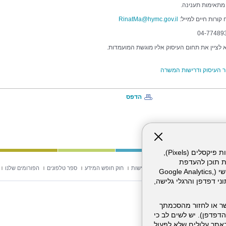
 מתאימות תענינה.
קורות חיים למייל:
RinatMa@hymc.gov.il
א לציין את תחום העיסוק אליו מוגשת המועמדות.
 העיסוק ודרישות המשרה
הדפס
אתר זה עושה שימוש בקבצי עוגיות (Cookies) ובטכנולוגיות דומות, לרבות פיקסלים (Pixels),
ת תוכן להעדפת
וש באתר
מפת אתר
הצהרת נגישות
חוק חופש המידע
ספר טלפונים
הפורומים שלנו
המשתמש. חלק מהעוגיות והפיקסלים מופעלים ע"י ספקי שירות צד שלישי (Google Analytics,
וכו'), שעשויים לעבד מידע שאינו מזהה לרבות כתובת IP, נתוני דפדפן והרגלי גלישה,
ר או לחזור מהסכמתך
דפדפן). יש לשים לב כי
 מהשירותים באתר עלולים שלא לפעול