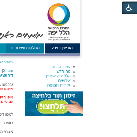
מודיעין ומידע
מחלקות ושירותים
א
עמוד הבית
עמוד הבית
|
Share
מה חדש
דרושים
הלל יפה אונליין
אירועים
גלריית תמונות
/10/2023
מועמד/ת 
אופן הגי
עם סיום 
למכון די
בוועדה י
מצורף תי