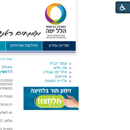
מודיעין ומידע
מחלקות ושירותים
א
עמוד הבית
עמוד הבית
|
Share
מה חדש
דרושים/
הלל יפה אונליין
אירועים
גלריית תמונות
/12/2024
למחלקת ה
במשמרות 
מצורף תי
רק פניות
נא לשלוח
טלפון: 04-7748931
בפנייה נ