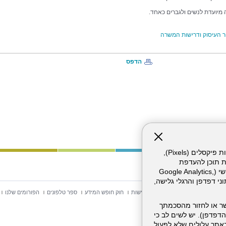
מיועדת לנשים ולגברים כאחד.
 העיסוק ודרישות המשרה
הדפס
אתר זה עושה שימוש בקבצי עוגיות (Cookies) ובטכנולוגיות דומות, לרבות פיקסלים (Pixels),
ת תוכן להעדפת
המשתמש. חלק מהעוגיות והפיקסלים מופעלים ע"י ספקי שירות צד שלישי (Google Analytics,
וכו'), שעשויים לעבד מידע שאינו מזהה לרבות כתובת IP, נתוני דפדפן והרגלי גלישה,
וש באתר
מפת אתר
הצהרת נגישות
חוק חופש המידע
ספר טלפונים
הפורומים שלנו
ר או לחזור מהסכמתך
דפדפן). יש לשים לב כי
 מהשירותים באתר עלולים שלא לפעול