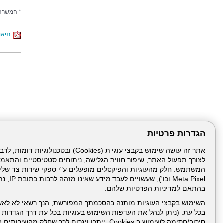
* המשרה 
תיאור
הגדרות פרטיות
לצורך תפעול האתר, שיפור חווית הגלישה, ניתוחים סטטיסטיים והתאמ
דרונט
דיגיטל
-
Meta Pixel 
בניית
בהתאם למדיניות הפרטיות שלהם.
עמוד הבית
תנאי שימ
אתרים,
בניית
השימוש בקבצי העוגיות מותנה בהסכמתך המפורשת, הנך רשאי לא לאש
אתרי
בכל עת. (ניתן לנהל את העדפות השימוש בעוגיות בכל עת דרך הגדרות ה
ניהול תכנים:
וורדפרס,
בניית
סירוב/חסימה לשימוש ב Cookies, ייתכן ויגרום לכך שחלק