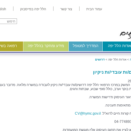
עמוד הבית
צור קשר
הלל יפה בפייסבוק
lish
ודות הלל יפה
המדריך למטופל
מידע ומחקר בהלל יפה
רפואה בשיר
>
אודות הלל יפה >
דרושים
ות עובדי/ות ניקיון
25
משק במרכז הרפואי הלל יפה דרושים/ות עובדי/ות ניקיון לעבודה במשרה מלאה. מדובר בעב
בוקר וערב, כולל סופי שבוע, שבתות וחגים.
אור העיסוק ודרישות המשרה.
 מתאימות תענינה.
 קורות חיים לדוא"ל:
CV@hymc.gov.il
א לציין את תחום העיסוק אליו מוגשת המועמדות.