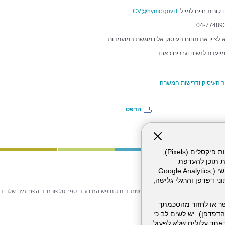
קורות חיים למייל:
CV@hymc.gov.il
א לציין את תחום העיסוק אליו מוגשת המועמדות.
ועדת לנשים וגברים כאחד.
 העיסוק ודרישות המשרה
הדפס
אתר זה עושה שימוש בקבצי עוגיות (Cookies) ובטכנולוגיות דומות, לרבות פיקסלים (Pixels),
ת תוכן להעדפת
המשתמש. חלק מהעוגיות והפיקסלים מופעלים ע"י ספקי שירות צד שלישי (Google Analytics,
וכו'), שעשויים לעבד מידע שאינו מזהה לרבות כתובת IP, נתוני דפדפן והרגלי גלישה,
וש באתר
מפת אתר
הצהרת נגישות
חוק חופש המידע
ספר טלפונים
הפורומים שלנו
ר או לחזור מהסכמתך
דפדפן). יש לשים לב כי
 מהשירותים באתר עלולים שלא לפעול