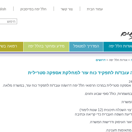
עמוד הבית
צור קשר
הלל יפה בפייסבוק
lish
ודות הלל יפה
המדריך למטופל
מידע ומחקר בהלל יפה
רפואה בשיר
>
אודות הלל יפה >
דרושים
 עובד/ת לתפקיד כוח עזר למחלקת אספקה סטרילית
24
ספקה סטרילית במרכז הרפואי הלל יפה דרוש/ה עובד/ת לתפקיד כוח עזר, במשרה מלאה.
משמרות, כולל סופי שבוע וחגים.
המשרה:
צוי השכלה תיכונית (12 שנות לימוד)
דיעת השפה העברית כדי קריאה וכתיבה
אור העיסוק ודרישות המשרה.
 מתאימות תענינה.