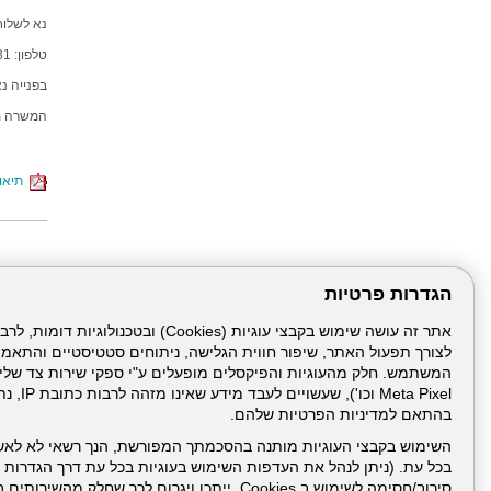
נא לשלוח 
טלפון: 04-7748931
בפנייה נ
המשרה מי
תיאור
הגדרות פרטיות
לצורך תפעול האתר, שיפור חווית הגלישה, ניתוחים סטטיסטיים והתאמ
דרונט
דיגיטל
-
Meta Pixel 
בניית
בהתאם למדיניות הפרטיות שלהם.
עמוד הבית
תנאי שימ
אתרים,
בניית
השימוש בקבצי העוגיות מותנה בהסכמתך המפורשת, הנך רשאי לא לאש
אתרי
בכל עת. (ניתן לנהל את העדפות השימוש בעוגיות בכל עת דרך הגדרות ה
ניהול תכנים:
וורדפרס,
בניית
סירוב/חסימה לשימוש ב Cookies, ייתכן ויגרום לכך שחלק