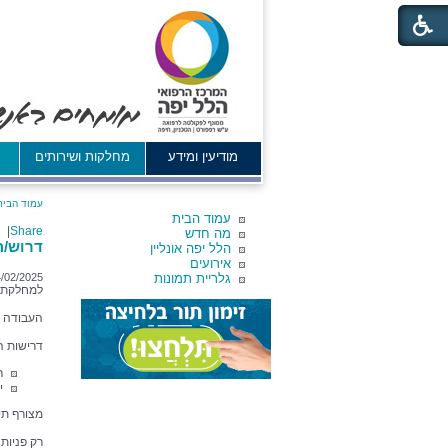
מודיעין ומידע
מחלקות ושירותים
א
עמוד הבית
עמוד הבית
|
Share
מה חדש
דרוש/ה
הלל יפה אונליין
אירועים
גלריית תמונות
/02/2025
למחלקת א
העבודה ב
דרישות 
ר
י
מצורף תי
רק פניות