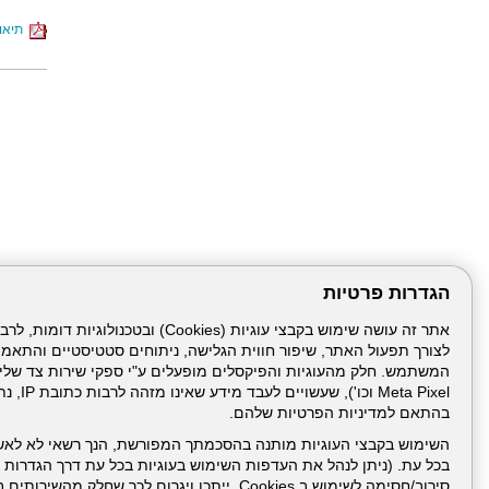
תיאור
הגדרות פרטיות
לצורך תפעול האתר, שיפור חווית הגלישה, ניתוחים סטטיסטיים והתאמ
דרונט
דיגיטל
-
Meta Pixel 
בניית
בהתאם למדיניות הפרטיות שלהם.
עמוד הבית
תנאי שימ
אתרים,
בניית
השימוש בקבצי העוגיות מותנה בהסכמתך המפורשת, הנך רשאי לא לאש
אתרי
בכל עת. (ניתן לנהל את העדפות השימוש בעוגיות בכל עת דרך הגדרות ה
ניהול תכנים:
וורדפרס,
בניית
סירוב/חסימה לשימוש ב Cookies, ייתכן ויגרום לכך שחלק