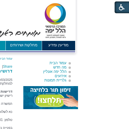
מודיעין ומידע
מחלקות ושירותים
א
עמוד הבית
עמוד הבית
|
Share
מה חדש
דרושים
הלל יפה אונליין
אירועים
גלריית תמונות
9/03/2025
למחלקת ה
דרישות 
רישיון יש
המשרה מ
נא לשלוח
טלפון: 04-7748931
בפנייה נ