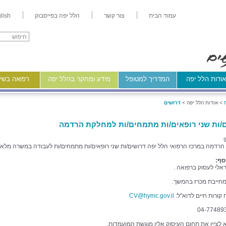
עמוד הבית
צור קשר
הלל יפה בפייסבוק
lish
ודות הלל יפה
המדריך למטופל
מידע ומחקר בהלל יפה
רפואה בשיר
>
אודות הלל יפה >
דרושים
/ות שני רופאים/ות מתמחים/ות למחלקת הרדמה
רדמה במרכז הרפואי הלל יפה דרושים/ות שני רופאים/ות מתמחים/ות לעבודה במשרה מלאה
סף:
ראלי לעסוק ברפואה .
חייבת מכרז בהמשך.
 קורות חיים לדוא"ל:
CV@hymc.gov.il
א לציין את תחום העיסוק אליו מוגשת המועמדות.