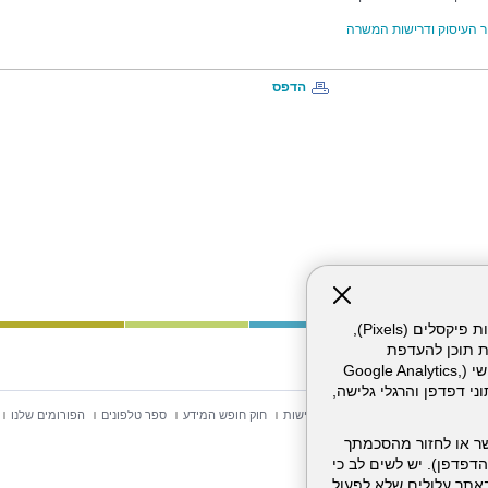
 העיסוק ודרישות המשרה
הדפס
אתר זה עושה שימוש בקבצי עוגיות (Cookies) ובטכנולוגיות דומות, לרבות פיקסלים (Pixels),
ת תוכן להעדפת
המשתמש. חלק מהעוגיות והפיקסלים מופעלים ע"י ספקי שירות צד שלישי (Google Analytics,
וכו'), שעשויים לעבד מידע שאינו מזהה לרבות כתובת IP, נתוני דפדפן והרגלי גלישה,
וש באתר
מפת אתר
הצהרת נגישות
חוק חופש המידע
ספר טלפונים
הפורומים שלנו
ר או לחזור מהסכמתך
דפדפן). יש לשים לב כי
 מהשירותים באתר עלולים שלא לפעול