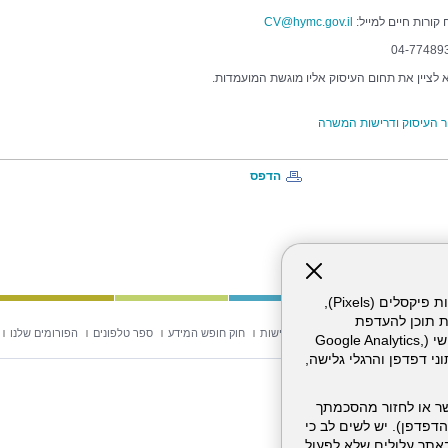
קורות חיים למייל:
CV@hymc.gov.il
א לציין את תחום העיסוק אליו מוגשת המועמדות.
 העיסוק ודרישות המשרה
הדפס
אתר זה עושה שימוש בקבצי עוגיות (Cookies) ובטכנולוגיות דומות, לרבות פיקסלים (Pixels),
ת תוכן להעדפת
וש באתר
מפת אתר
הצהרת נגישות
חוק חופש המידע
ספר טלפונים
הפורומים שלנו
המשתמש. חלק מהעוגיות והפיקסלים מופעלים ע"י ספקי שירות צד שלישי (Google Analytics,
וכו'), שעשויים לעבד מידע שאינו מזהה לרבות כתובת IP, נתוני דפדפן והרגלי גלישה,
ר או לחזור מהסכמתך
דפדפן). יש לשים לב כי
 מהשירותים באתר עלולים שלא לפעול