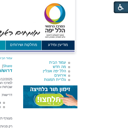
מודיעין ומידע
מחלקות ושירותים
א
עמוד הבית
עמוד הבית
|
Share
מה חדש
דרוש/ה
הלל יפה אונליין
אירועים
גלריית תמונות
1/12/2025
למרכז הר
שבתות וח
דרישות:
רי
נ
מצורף תי
רק פניות