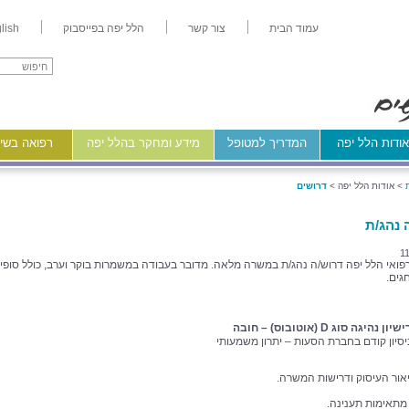
עמוד הבית
צור קשר
הלל יפה בפייסבוק
lish
ודות הלל יפה
המדריך למטופל
מידע ומחקר בהלל יפה
רפואה בשיר
>
אודות הלל יפה >
דרושים
 נהג/ת
1
פואי הלל יפה דרוש/ה נהג/ת במשרה מלאה. מדובר בעבודה במשמרות בוקר וערב, כולל סופי 
גים.
שיון נהיגה סוג D (אוטובוס) – חובה
יסיון קודם בחברת הסעות – יתרון משמעותי
אור העיסוק ודרישות המשרה.
 מתאימות תענינה.