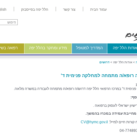
עמוד הבית
צור קשר
הלל יפה בפייסבוק
lish
ודות הלל יפה
המדריך למטופל
מידע ומחקר בהלל יפה
רפואה בשיר
>
אודות הלל יפה >
דרושים
 רופא/ה מתמחה למחלקה פנימית ד'
נימית ד' במרכז הרפואי הלל יפה דרוש/ה רופא/ה מתמחה לעבודה במשרה מלאה.
סף:
ישיון ישראלי לעסוק ברפואה .
חייבת עמידה במכרז בהמשך.
קורות חיים למייל:
CV@hymc.gov.il