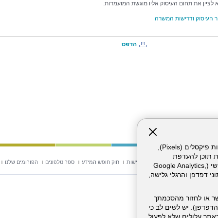
א לציין את תחום העיסוק אליו מוגשת המועמדות.
 העיסוק ודרישות המשרה
הדפס
אתר זה עושה שימוש בקבצי עוגיות (Cookies) ובטכנולוגיות דומות, לרבות פיקסלים (Pixels),
ת תוכן להעדפת
וש באתר
מפת אתר
הצהרת נגישות
חוק חופש המידע
ספר טלפונים
הפורומים שלנו
המשתמש. חלק מהעוגיות והפיקסלים מופעלים ע"י ספקי שירות צד שלישי (Google Analytics,
וכו'), שעשויים לעבד מידע שאינו מזהה לרבות כתובת IP, נתוני דפדפן והרגלי גלישה,
ר או לחזור מהסכמתך
דפדפן). יש לשים לב כי
 מהשירותים באתר עלולים שלא לפעול