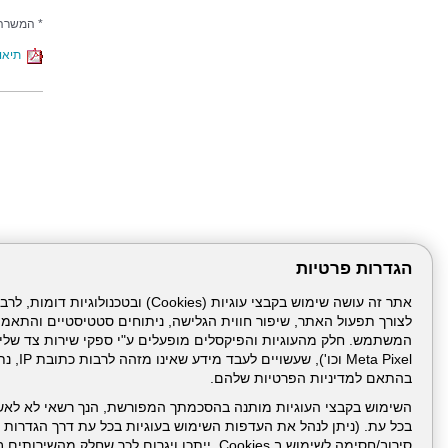
* המשרה 
תיאור
הגדרות פרטיות
לצורך תפעול האתר, שיפור חווית הגלישה, ניתוחים סטטיסטיים והתאמ
דרונט
דיגיטל
-
Meta Pixel 
בניית
בהתאם למדיניות הפרטיות שלהם.
עמוד הבית
תנאי שימ
אתרים,
בניית
השימוש בקבצי העוגיות מותנה בהסכמתך המפורשת, הנך רשאי לא לאש
אתרי
בכל עת. (ניתן לנהל את העדפות השימוש בעוגיות בכל עת דרך הגדרות ה
ניהול תכנים:
וורדפרס,
בניית
סירוב/חסימה לשימוש ב Cookies, ייתכן ויגרום לכך שחלק