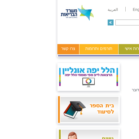
Eng
العربية
ות אישי
תורמים ותרומות
צרו קשר
מקום, העסקה ב-75% משרה. מדובר