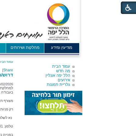
מודיעין ומידע
מחלקות ושירותים
א
עמוד הבית
עמוד הבית
|
Share
מה חדש
דרוש/ה 
הלל יפה אונליין
אירועים
גלריית תמונות
8/02/2026
בעבודה ב
מצורף תי
רק פניות
נא לשלוח
טלפון: 04-7748931
בפנייה נ