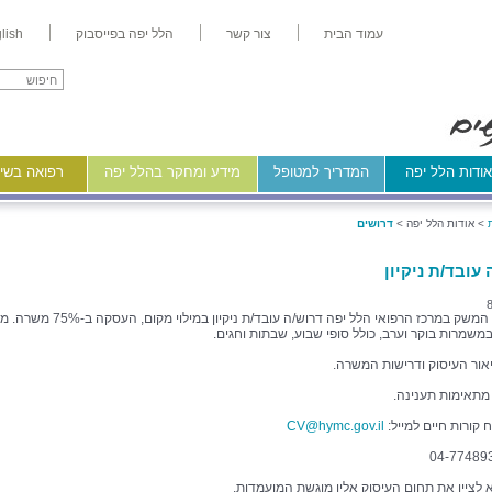
עמוד הבית
צור קשר
הלל יפה בפייסבוק
lish
ודות הלל יפה
המדריך למטופל
מידע ומחקר בהלל יפה
רפואה בשיר
>
אודות הלל יפה >
דרושים
עובד/ת ניקיון
למחלקת המשק במרכז הרפואי הלל יפה דרוש/ה עובד/ת ניקיון במילוי 
משמרות בוקר וערב, כולל סופי שבוע, שבתות וחגים.
אור העיסוק ודרישות המשרה.
 מתאימות תענינה.
 קורות חיים למייל:
CV@hymc.gov.il
א לציין את תחום העיסוק אליו מוגשת המועמדות.