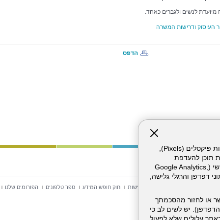
מיועדת לנשים ולגברים כאחד.
 העיסוק ודרישות המשרה
הדפס
אתר זה עושה שימוש בקבצי עוגיות (Cookies) ובטכנולוגיות דומות, לרבות פיקסלים (Pixels),
ת תוכן להעדפת
המשתמש. חלק מהעוגיות והפיקסלים מופעלים ע"י ספקי שירות צד שלישי (Google Analytics,
וכו'), שעשויים לעבד מידע שאינו מזהה לרבות כתובת IP, נתוני דפדפן והרגלי גלישה,
וש באתר
מפת אתר
הצהרת נגישות
חוק חופש המידע
ספר טלפונים
הפורומים שלנו
ר או לחזור מהסכמתך
דפדפן). יש לשים לב כי
 מהשירותים באתר עלולים שלא לפעול