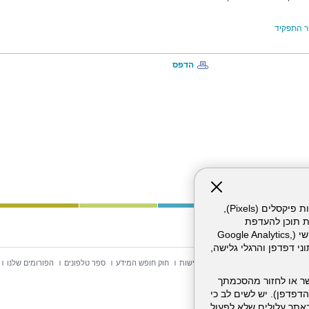
 התפקיד
הדפס
אתר זה עושה שימוש בקבצי עוגיות (Cookies) ובטכנולוגיות דומות, לרבות פיקסלים (Pixels),
ת תוכן להעדפת
המשתמש. חלק מהעוגיות והפיקסלים מופעלים ע"י ספקי שירות צד שלישי (Google Analytics,
וכו'), שעשויים לעבד מידע שאינו מזהה לרבות כתובת IP, נתוני דפדפן והרגלי גלישה,
וש באתר
מפת אתר
הצהרת נגישות
חוק חופש המידע
ספר טלפונים
הפורומים שלנו
ר או לחזור מהסכמתך
דפדפן). יש לשים לב כי
 מהשירותים באתר עלולים שלא לפעול