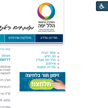
מודיעין ומידע
מחלקות ושירותים
א
עמוד הבית
עמוד הבית
|
Share
מה חדש
דרוש/ה
הלל יפה אונליין
אירועים
גלריית תמונות
/05/2018
למרכז הר
לחופשת ל
מצ"ב תיא
רק פניות
קו"ח נא 
טלפון: 04-6304226
בפנייה נ