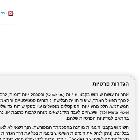
תיאור
הגדרות פרטיות
לצורך תפעול האתר, שיפור חווית הגלישה, ניתוחים סטטיסטיים והתאמ
דרונט
דיגיטל
-
Meta Pixel 
בניית
בהתאם למדיניות הפרטיות שלהם.
עמוד הבית
תנאי שימ
אתרים,
בניית
השימוש בקבצי העוגיות מותנה בהסכמתך המפורשת, הנך רשאי לא לאש
אתרי
בכל עת. (ניתן לנהל את העדפות השימוש בעוגיות בכל עת דרך הגדרות ה
ניהול תכנים:
וורדפרס,
בניית
סירוב/חסימה לשימוש ב Cookies, ייתכן ויגרום לכך שחלק