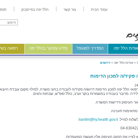
עמוד הבית
צור קשר
הלל יפה בפייסבוק
lish
ודות הלל יפה
המדריך למטופל
מידע ומחקר בהלל יפה
רפואה בשיר
>
אודות הלל יפה >
דרושים
 פקיד/ה למכון הדימות
24
פואי הלל יפה למכון הדימות דרוש/ה פקיד/ה לעבודה בחצי משרה, למילוי מקום עובדת היוצא
ידה. מדובר בעבודה במשמרות בוקר וערב, כולל סופ"ש, שבתות וחגים.
ור העיסוק ודרישות המשרה.
 מתאימות תענינה.
לשלוח למייל:
ilanitm@hy.health.gov.il
א לציין את תחום העיסוק אליו מוגשת המועמדות.