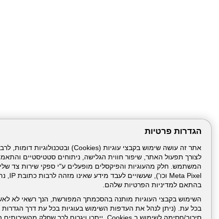
הגדרות פרטיות
לצורך תפעול האתר, שיפור חווית הגלישה, ניתוחים סטטיסטיים והתאמ
דרונט
דיגיטל
-
Meta Pixel 
בניית
בהתאם למדיניות הפרטיות שלהם.
עמוד הבית
תנאי שימ
אתרים,
בניית
השימוש בקבצי העוגיות מותנה בהסכמתך המפורשת, הנך רשאי לא לאש
אתרי
בכל עת. (ניתן לנהל את העדפות השימוש בעוגיות בכל עת דרך הגדרות ה
ניהול תכנים:
וורדפרס,
בניית
סירוב/חסימה לשימוש ב Cookies, ייתכן ויגרום לכך שחלק