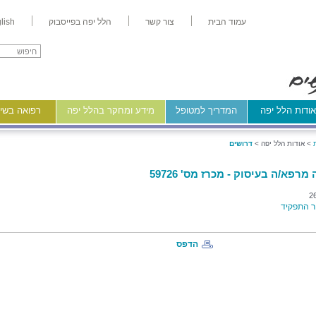
עמוד הבית
צור קשר
הלל יפה בפייסבוק
lish
ודות הלל יפה
המדריך למטופל
מידע ומחקר בהלל יפה
רפואה בשיר
>
אודות הלל יפה >
דרושים
מרפא/ה בעיסוק - מכרז מס' 59726
2
 התפקיד
הדפס