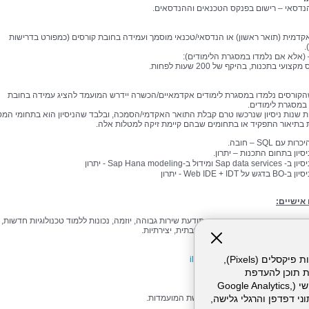
נדסאי – רישום בפנקס הטכנאים וההנדסאים.
דמית (תואר ראשון) או הנדסאי/טכנאי מוסמך ועמידה בחובת קורסים (כמפורט בדרישות
.
 (אלא אם נלמדו במסגרת הלימודים):
צועי בתכנות, בהיקף של 200 שעות לפחות.
קורסים נלמדו במסגרת לימודים אקדמאיים/הכשרה יידרש המועמד להציג עמידה בחובת
במסגרת לימודים.
ות שנות ניסיון שנרכשו טרם קבלת התואר האקדמי/הסמכה, ובלבד שהניסיון הוא בתחומי המט
 בתיאור התפקיד או בתחומים שבהם קיימת זיקה למטלות אלה.
כרות עם SQL – חובה.
יסיון בתחום התכנות – יתרון.
ן ב- Sap data services ומידול ב-Sap Hana modeling - יתרון
ון ב-BO בדגש על Web IDE + IDT - יתרון
אישיים:
וח ועיבוד נתונים, כושר הנחיה, תודעת שירות גבוהה, יוזמה, נכונות ללמוד טכנולוגיות חדשות,
יכולת לימוד עצמית, פתיחות מחשבתית, יצירתיות.
לשלוח למייל:
אתר זה עושה שימוש בקבצי עוגיות (Cookies) ובטכנולוגיות דומות, לרבות פיקסלים (Pixels),
ilanitm@hymc.gov.il
ת תוכן להעדפת
המשתמש. חלק מהעוגיות והפיקסלים מופעלים ע"י ספקי שירות צד שלישי (Google Analytics,
א לציין את תחום העיסוק אליו מוגשת המועמדות.
וכו'), שעשויים לעבד מידע שאינו מזהה לרבות כתובת IP, נתוני דפדפן והרגלי גלישה,