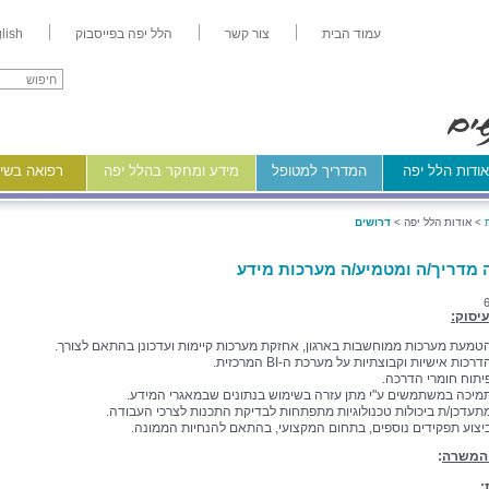
עמוד הבית
צור קשר
הלל יפה בפייסבוק
lish
ודות הלל יפה
המדריך למטופל
מידע ומחקר בהלל יפה
רפואה בשיר
>
אודות הלל יפה >
דרושים
 מדריך/ה ומטמיע/ה מערכות מידע
יסוק:
טמעת מערכות ממוחשבות בארגון, אחזקת מערכות קיימות ועדכונן בהתאם לצורך.
דרכות אישיות וקבוצתיות על מערכת ה-BI המרכזית.
יתוח חומרי הדרכה.
מיכה במשתמשים ע"י מתן עזרה בשימוש בנתונים שבמאגרי המידע.
תעדכן/ת ביכולות טכנולוגיות מתפתחות לבדיקת התכנות לצרכי העבודה.
יצוע תפקידים נוספים, בתחום המקצועי, בהתאם להנחיות הממונה.
 המשרה
:
: