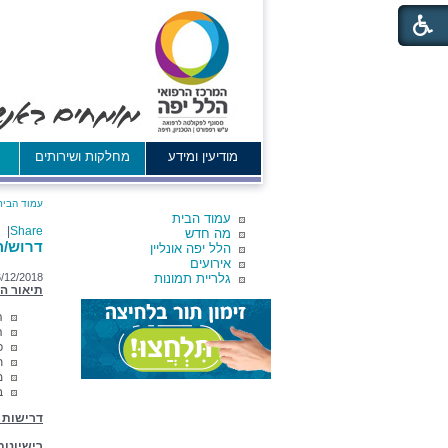
מודיעין ומידע
מחלקות ושירותים
א
עמוד הבית
עמוד הבית
|
Share
מה חדש
דרוש/ה
הלל יפה אונליין
אירועים
גלריית תמונות
6/12/2018
תיאור הע
ה
ה
פ
ת
מ
ב
דרישות
רישיונות