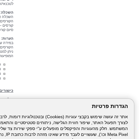
לטכנאי/ה
השכלה
:
השכלה אק
הקורסים)
קורסים –
סיום קורס מק
הערות:
במידה שה
הקורסים 
ניתן למנ
המופיעות
הי
נ
ניסיו
ניסי
כישורים 
יכולת נית
עצמאות, 
הגדרות פרטיות
קו"ח נא 
לצורך תפעול האתר, שיפור חווית הגלישה, ניתוחים סטטיסטיים והתאמ
טלפון: 04-6304226
בפנייה נ
Meta Pixel 