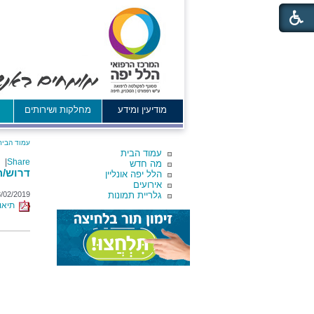
מודיעין ומידע
מחלקות ושירותים
א
עמוד הבית
עמוד הבית
|
Share
מה חדש
דרוש/ה
הלל יפה אונליין
אירועים
גלריית תמונות
/02/2019
תיאור