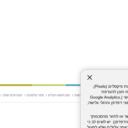
אתר זה עושה שימוש בקבצי עוגיות (Cookies) ובטכנולוגיות דומות, לרבות פיקסלים (Pixels),
ת תוכן להעדפת
וש באתר
מפת אתר
הצהרת נגישות
חוק חופש המידע
ספר טלפונים
הפורומים שלנו
המשתמש. חלק מהעוגיות והפיקסלים מופעלים ע"י ספקי שירות צד שלישי (Google Analytics,
וכו'), שעשויים לעבד מידע שאינו מזהה לרבות כתובת IP, נתוני דפדפן והרגלי גלישה,
ר או לחזור מהסכמתך
דפדפן). יש לשים לב כי
 מהשירותים באתר עלולים שלא לפעול