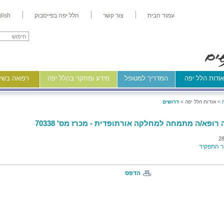
עמוד הבית
צור קשר
הלל יפה בפייסבוק
lish
ודות הלל יפה
המדריך למטופל
מידע ומחקר בהלל יפה
רפואה בשיר
>
אודות הלל יפה >
דרושים
 רופא/ה מתמחה למחלקה אורתופדית - מכרז מס' 70338
28
 התפקיד
הדפס