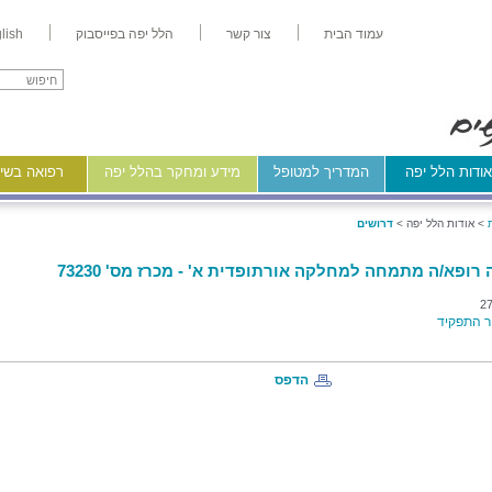
עמוד הבית
צור קשר
הלל יפה בפייסבוק
lish
ודות הלל יפה
המדריך למטופל
מידע ומחקר בהלל יפה
רפואה בשיר
>
אודות הלל יפה >
דרושים
רופא/ה מתמחה למחלקה אורתופדית א' - מכרז מס' 73230
27
 התפקיד
הדפס