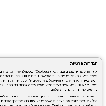
הגדרות פרטיות
לצורך תפעול האתר, שיפור חווית הגלישה, ניתוחים סטטיסטיים והתאמ
דרונט
דיגיטל
-
Meta Pixel 
בניית
בהתאם למדיניות הפרטיות שלהם.
עמוד הבית
תנאי שימ
אתרים,
בניית
השימוש בקבצי העוגיות מותנה בהסכמתך המפורשת, הנך רשאי לא לאש
אתרי
בכל עת. (ניתן לנהל את העדפות השימוש בעוגיות בכל עת דרך הגדרות ה
ניהול תכנים:
וורדפרס,
בניית
סירוב/חסימה לשימוש ב Cookies, ייתכן ויגרום לכך שחלק