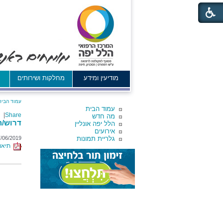
מודיעין ומידע
מחלקות ושירותים
א
עמוד הבית
עמוד הבית
|
Share
מה חדש
דרוש/ה 
הלל יפה אונליין
אירועים
גלריית תמונות
/06/2019
תיאור