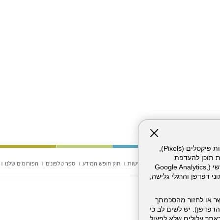
אתר זה עושה שימוש בקבצי עוגיות (Cookies) ובטכנולוגיות דומות, לרבות פיקסלים (Pixels),
ת תוכן להעדפת
וש באתר
מפת אתר
הצהרת נגישות
חוק חופש המידע
ספר טלפונים
הפורומים שלנו
המשתמש. חלק מהעוגיות והפיקסלים מופעלים ע"י ספקי שירות צד שלישי (Google Analytics,
וכו'), שעשויים לעבד מידע שאינו מזהה לרבות כתובת IP, נתוני דפדפן והרגלי גלישה,
ר או לחזור מהסכמתך
דפדפן). יש לשים לב כי
 מהשירותים באתר עלולים שלא לפעול