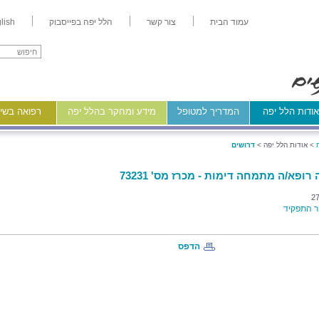
עמוד הבית
צור קשר
הלל יפה בפייסבוק
lish
ודות הלל יפה
המדריך למטופל
מידע ומחקר בהלל יפה
רפואה בשיר
>
אודות הלל יפה >
דרושים
רופא/ה מתמחה דימות - מכרז מס' 73231
27
 התפקיד
הדפס