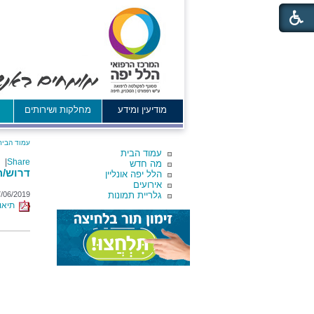
מודיעין ומידע
מחלקות ושירותים
א
עמוד הבית
עמוד הבית
|
Share
מה חדש
דרוש/ה 
הלל יפה אונליין
אירועים
גלריית תמונות
/06/2019
תיאור