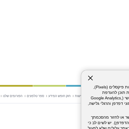
אתר זה עושה שימוש בקבצי עוגיות (Cookies) ובטכנולוגיות דומות, לרבות פיקסלים (Pixels),
ת תוכן להעדפת
וש באתר
מפת אתר
הצהרת נגישות
חוק חופש המידע
ספר טלפונים
הפורומים שלנו
המשתמש. חלק מהעוגיות והפיקסלים מופעלים ע"י ספקי שירות צד שלישי (Google Analytics,
וכו'), שעשויים לעבד מידע שאינו מזהה לרבות כתובת IP, נתוני דפדפן והרגלי גלישה,
ר או לחזור מהסכמתך
דפדפן). יש לשים לב כי
 מהשירותים באתר עלולים שלא לפעול