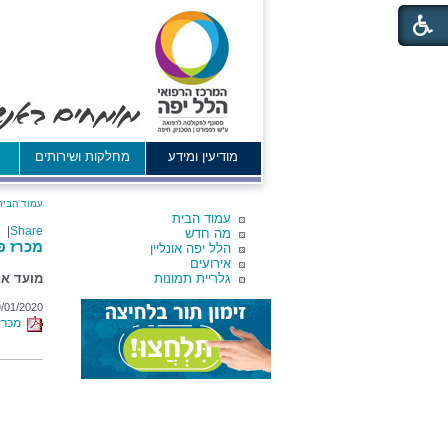
מודיעין ומידע
מחלקות ושירותים
א
עמוד הבית
עמוד הבית
|
Share
מה חדש
מכרז פומבי 78204 - רופ
הלל יפה אונליין
אירועים
גלריית תמונות
מועד אחרו
9/01/2020
מכרז פומבי 4