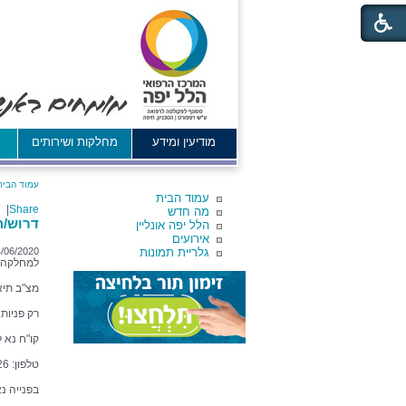
מודיעין ומידע
מחלקות ושירותים
א
עמוד הבית
עמוד הבית
|
Share
מה חדש
דרוש/ה
הלל יפה אונליין
אירועים
גלריית תמונות
/06/2020
למחלקה כ
מצ"ב תיא
רק פניות
קו"ח נא 
טלפון: 04-7744226.
בפנייה נ