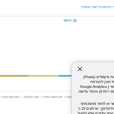
 העיסוק ודרישות המשרה
הדפס
אתר זה עושה שימוש בקבצי עוגיות (Cookies) ובטכנולוגיות דומות, לרבות פיקסלים (Pixels),
ת תוכן להעדפת
המשתמש. חלק מהעוגיות והפיקסלים מופעלים ע"י ספקי שירות צד שלישי (Google Analytics,
וכו'), שעשויים לעבד מידע שאינו מזהה לרבות כתובת IP, נתוני דפדפן והרגלי גלישה,
וש באתר
מפת אתר
הצהרת נגישות
חוק חופש המידע
ספר טלפונים
הפורומים שלנו
ר או לחזור מהסכמתך
דפדפן). יש לשים לב כי
 מהשירותים באתר עלולים שלא לפעול