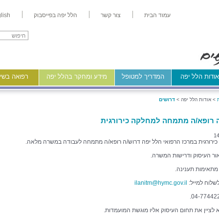
עמוד הבית
צור קשר
הלל יפה בפייסבוק
lish
ודות הלל יפה
המדריך למטופל
מידע ומחקר בהלל יפה
רפואה בשיר
>
אודות הלל יפה >
דרושים
 רופא/ה מתמחה למחלקה כירורגית
14
ירורגית במרכז הרפואי הלל יפה דרוש/ה רופא/ה מתמחה לעבודה במשרה מלאה.
ור העיסוק ודרישות המשרה.
 מתאימות תענינה.
לשלוח למייל:
ilanitm@hymc.gov.il
א לציין את תחום העיסוק אליו מוגשת המועמדות.