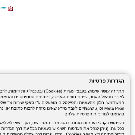
תיאור
הגדרות פרטיות
לצורך תפעול האתר, שיפור חווית הגלישה, ניתוחים סטטיסטיים והתאמ
דרונט
דיגיטל
-
Meta Pixel 
בניית
בהתאם למדיניות הפרטיות שלהם.
עמוד הבית
תנאי שימ
אתרים,
בניית
השימוש בקבצי העוגיות מותנה בהסכמתך המפורשת, הנך רשאי לא לאש
אתרי
בכל עת. (ניתן לנהל את העדפות השימוש בעוגיות בכל עת דרך הגדרות ה
ניהול תכנים:
וורדפרס,
בניית
סירוב/חסימה לשימוש ב Cookies, ייתכן ויגרום לכך שחלק