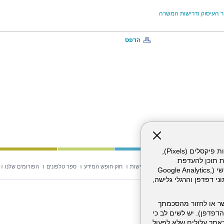
 העיסוק ודרישות המשרה
הדפס
אתר זה עושה שימוש בקבצי עוגיות (Cookies) ובטכנולוגיות דומות, לרבות פיקסלים (Pixels),
ת תוכן להעדפת
וש באתר
מפת אתר
הצהרת נגישות
חוק חופש המידע
ספר טלפונים
הפורומים שלנו
המשתמש. חלק מהעוגיות והפיקסלים מופעלים ע"י ספקי שירות צד שלישי (Google Analytics,
וכו'), שעשויים לעבד מידע שאינו מזהה לרבות כתובת IP, נתוני דפדפן והרגלי גלישה,
ר או לחזור מהסכמתך
דפדפן). יש לשים לב כי
 מהשירותים באתר עלולים שלא לפעול