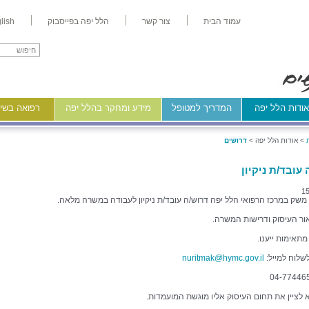
עמוד הבית
צור קשר
הלל יפה בפייסבוק
lish
ודות הלל יפה
המדריך למטופל
מידע ומחקר בהלל יפה
רפואה בשיר
>
אודות הלל יפה >
דרושים
עובד/ת ניקיון
15
שק במרכז הרפואי הלל יפה דרוש/ה עובד/ת ניקיון לעבודה במשרה מלאה.
ור העיסוק ודרישות המשרה.
מתאימות ייענו.
לשלוח למייל:
nuritmak@hymc.gov.il
א לציין את תחום העיסוק אליו מוגשת המועמדות.