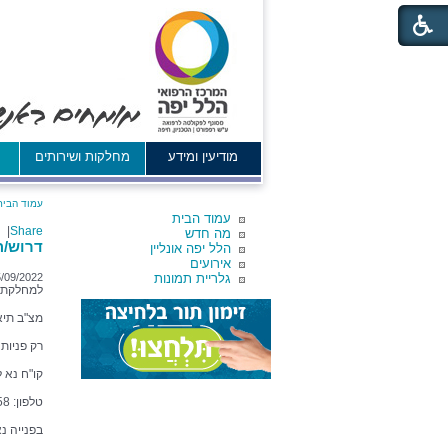
מודיעין ומידע
מחלקות ושירותים
א
עמוד הבית
עמוד הבית
|
Share
מה חדש
דרוש/ה 
הלל יפה אונליין
אירועים
גלריית תמונות
/09/2022
למחלקת מ
מצ"ב תיא
רק פניות 
קו"ח נא 
טלפון: 04-7744658
בפנייה נ