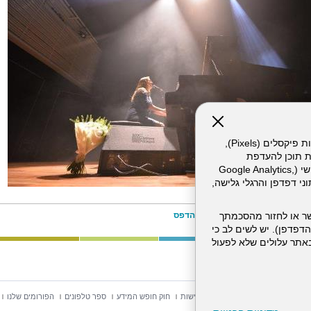
אתר זה עושה שימוש בקבצי עוגיות (Cookies) ובטכנולוגיות דומות, לרבות פיקסלים (Pixels),
ת תוכן להעדפת
המשתמש. חלק מהעוגיות והפיקסלים מופעלים ע"י ספקי שירות צד שלישי (Google Analytics,
וכו'), שעשויים לעבד מידע שאינו מזהה לרבות כתובת IP, נתוני דפדפן והרגלי גלישה,
הדפס
ר או לחזור מהסכמתך
דפדפן). יש לשים לב כי
 מהשירותים באתר עלולים שלא לפעול
וש באתר
מפת אתר
הצהרת נגישות
חוק חופש המידע
ספר טלפונים
הפורומים שלנו