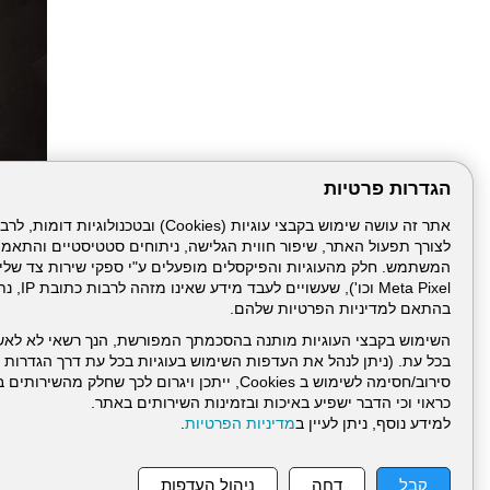
הגדרות פרטיות
לצורך תפעול האתר, שיפור חווית הגלישה, ניתוחים סטטיסטיים והתאמ
Meta Pixel 
בהתאם למדיניות הפרטיות שלהם.
השימוש בקבצי העוגיות מותנה בהסכמתך המפורשת, הנך רשאי לא לאש
בכל עת. (ניתן לנהל את העדפות השימוש בעוגיות בכל עת דרך הגדרות ה
סירוב/חסימה לשימוש ב Cookies, ייתכן ויגרום לכך שחלק
כראוי וכי הדבר ישפיע באיכות ובזמינות השירותים באתר.
דרונט
למידע נוסף, ניתן לעיין ב
מדיניות הפרטיות
.
דיגיטל
-
בניית
עמוד הבית
תנאי שימ
אתרים,
קבל
דחה
ניהול העדפות
בניית