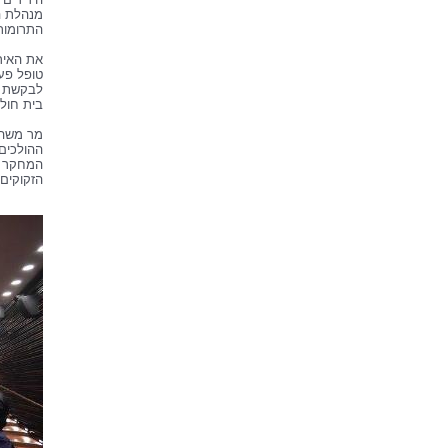
מנהלת המ
התרומות 
את האיר
טופל פע
לבקשת ב
בית חולי
מר משה מ
ההולכים 
המחקר המ
הזקוקים 