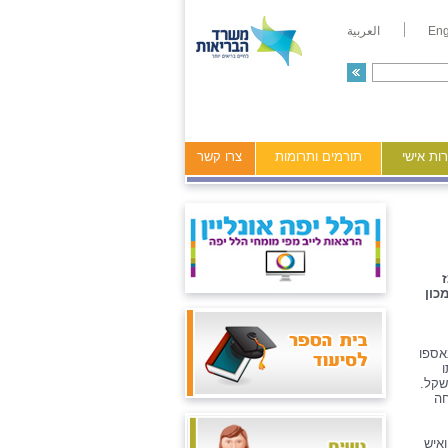
Eng
العربية
ות אישי
תורמים ותרומות
צרו קשר
כון
נאספו
שקל.
חה
איש