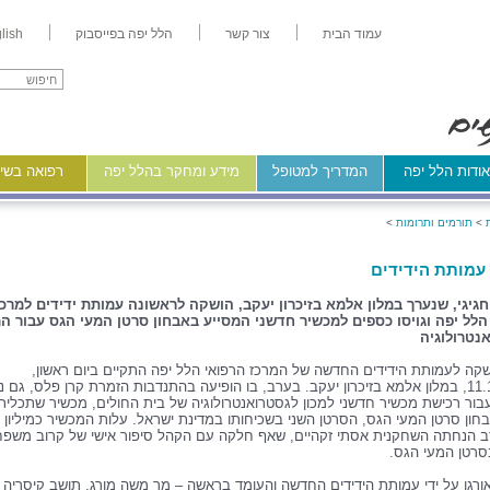
עמוד הבית
צור קשר
הלל יפה בפייסבוק
lish
ודות הלל יפה
המדריך למטופל
מידע ומחקר בהלל יפה
רפואה בשיר
>
תורמים ותרומות
>
מותת הידידים
חגיגי, שנערך במלון אלמא בזיכרון יעקב,
הושקה לראשונה עמותת ידידים למרכז
הלל יפה
ו
גויסו כספים למכשיר חדשני המסייע באבחון סרטן המעי הגס עבור המ
נטרולוגיה
שקה לעמותת הידידים החדשה של המרכז הרפואי הלל יפה התקיים ביום ראשון,
11.12.2016, במלון אלמא בזיכרון יעקב. בערב, בו הופיעה בהתנדבות הזמרת קרן פלס, גם 
בור רכישת מכשיר חדשני למכון לגסטרואנטרולוגיה של בית החולים, מכשיר שתכליתו
חון סרטן המעי הגס, הסרטן השני בשכיחותו במדינת ישראל. עלות המכשיר כמיליון 
 הנחתה השחקנית אסתי זקהיים, שאף חלקה עם הקהל סיפור אישי של קרוב משפ
רטן המעי הגס.
ורגן על ידי עמותת הידידים החדשה והעומד בראשה – מר משה מורג, תושב קיסריה ו