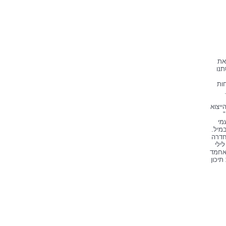
את
תנו
ות
ייצוא
"
מי
במיל.
חדרה
לילי
חמד
תיכון