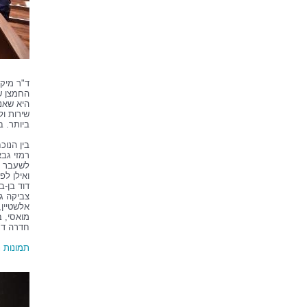
ד"ר מיק
החמצן שמ
היא שאנו
שירות ו
ביותר. ב
בין הנוכ
רמזי גבא
לשעבר
ואילן לפ
דוד בן-
צביקה ג
אלשטיין
,
מואסי
, 
חדרה
ד"
תמונות 