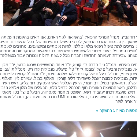
י דודקביץ, מנהל המרכז הרפואי: "בהשוואה לגוף האדם, אנו רואים בהקמת העמותה 
אזן בין הכנסות המרכז הרפואי, לצרכי הפעילות והפיתוח שלו בכל המישורים. תפיס
 צריכים לתת טיפול רפואי מלא וכוללני, להיות איכותיים ומקצוענים, מחויבים לאיכות
לחוויית המטופל באופן מיטבי ולהשתמש בתשתיות ובטכנולוגיות המתקדמות והמתפתח
טוחני שבעזרת העמותה החדשה וחבריה נוכל לעשות גדולות ונצורות עבור מטופלינו".
חים באירוע: מנכ"ל נייר חדרה גדי קוניא, יו"ר איגוד התעשיינים שרגא ברוש, יו"ר מכון ה
י, מנכ"לית והבעלים של "מבנה גזית"
טלי פייגלין
, מנכ"לית קרן ריט ומנכ"לית "גב ים
שרון שוופי
, מנכ"ל ובעלים של קבוצת וילאר
שלמה טיסר
, יו"ר ומנכ"ל קבוצת לפידות
ע
ידות
, מנכ"לית קבוצת "עמל סיעודית"
דליה קורקין
, האלוף במיל. עמירם לוין, האלוף 
בעש"ט, תת-אלוף במיל. דב תמרי, היועץ הכלכלי ואיש העסקים
רוני צליק
, ראש העיר 
נדלמן, ראש המועצה האזורית חוף הכרמל כרמל סלע, הבעלים של מלון אלמא
הגב' 
 ראש מועצת זיכרון יעקב זיו דשא, השופט מוחמד מאסרווה, הבעלים של בטון מואסי
א
בעלי טיוטה חדרה
משה פרטר
, בעלי סוכנות
UMI
חדרה
אבינועם כהן
, ומנכ"ל עמותת 
ר אריה לוקר
.
נוספות מאירוע ההשקה »