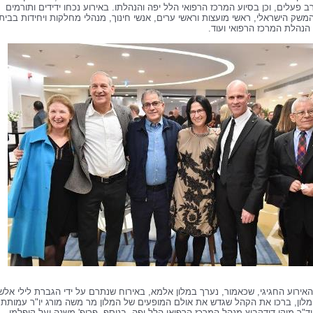
 פעלים, וכן בסיוע המרכז הרפואי הלל יפה והנהלתו. באירוע נכחו ידידים ותורמים
משק הישראלי, ראשי מועצות וראשי ערים, אנשי חינוך, מנהלי מחלקות ויחידות בבית
הנהלת המרכז הרפואי ועוד.
ירוע החגיגי, שכאמור, נערך במלון אלמא, באירוח שנתרם על ידי הגברת לילי אלשטי
לון, ברכו את הקהל שגדש את אולם המופעים של המלון מר משה מורג יו"ר עמותת
וד"ר מיקי דודקביץ מנהל המרכז הרפואי הלל יפה. בנוסף, פרופ' משנה יעל קופלמן,