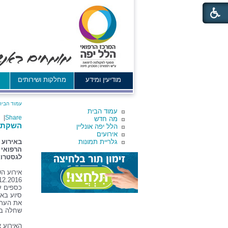
מודיעין ומידע
מחלקות ושירותים
א
עמוד הבית
עמוד הבית
|
Share
מה חדש
השקת ע
הלל יפה אונליין
אירועים
גלריית תמונות
באירוע 
הרפואי 
לגסטרוא
אירוע ה
כספים ע
סיוע באב
את הערב
שחלה בס
האירוע א