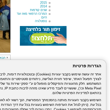
2015
2014
שנים קודמות
המרכז הרפואי מאז ועד
היום
נוסטלגיה
הבא
הגדרות פרטיות
לצורך תפעול האתר, שיפור חווית הגלישה, ניתוחים סטטיסטיים והתאמ
Meta Pixel 
בהתאם למדיניות הפרטיות שלהם.
דרונט
השימוש בקבצי העוגיות מותנה בהסכמתך המפורשת, הנך רשאי לא לאש
דיגיטל
בכל עת. (ניתן לנהל את העדפות השימוש בעוגיות בכל עת דרך הגדרות ה
-
סירוב/חסימה לשימוש ב Cookies, ייתכן ויגרום לכך שחלק
בניית