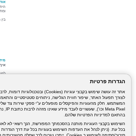
אוד
היחי
ומחל
בין 
מיד
איך
למיד
תורי
הגדרות פרטיות
בעת
המבטח הר
לצורך תפעול האתר, שיפור חווית הגלישה, ניתוחים סטטיסטיים והתאמ
Meta Pixel 
דרונט
בהתאם למדיניות הפרטיות שלהם.
דיגיטל
-
השימוש בקבצי העוגיות מותנה בהסכמתך המפורשת, הנך רשאי לא לאש
בניית
בכל עת. (ניתן לנהל את העדפות השימוש בעוגיות בכל עת דרך הגדרות ה
עמוד הבית
תנאי שימ
אתרים,
בניית
סירוב/חסימה לשימוש ב Cookies, ייתכן ויגרום לכך שחלק