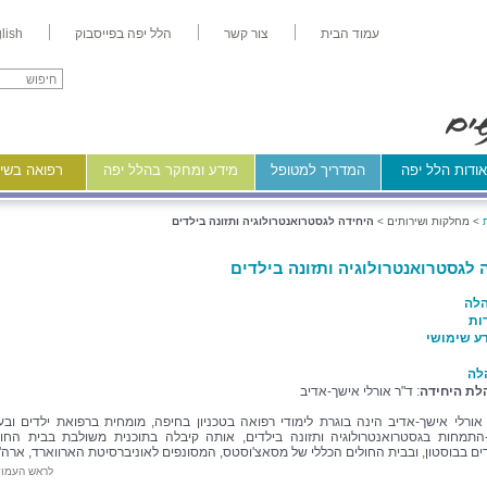
עמוד הבית
צור קשר
הלל יפה בפייסבוק
lish
ודות הלל יפה
המדריך למטופל
מידע ומחקר בהלל יפה
רפואה בשיר
>
מחלקות ושירותים >
היחידה לגסטרואנטרולוגיה ותזונה בילדים
 לגסטרואנטרולוגיה ותזונה בילדים
לה
ות
ע שימושי
לה
לת היחידה
: ד"ר אורלי אישך-אדיב
אורלי אישך-אדיב הינה בוגרת לימודי רפואה בטכניון בחיפה, מומחית ברפואת ילדים ובע
התמחות בגסטרואנטרולוגיה ותזונה בילדים, אותה קיבלה בתוכנית משולבת בבית החול
ים בבוסטון, ובבית החולים הכללי של מסאצ'וסטס, המסונפים לאוניברסיטת הארווארד, ארה"
לראש העמו