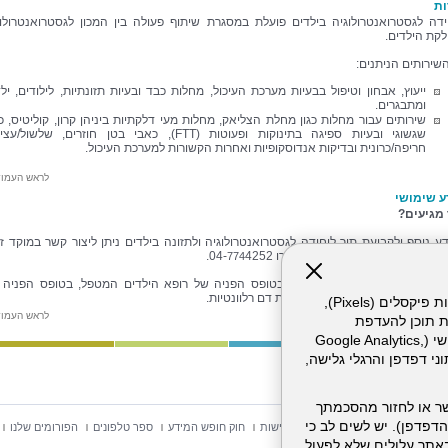
ות
דה לגסטרואנטרולוגיה בילדים פועלת במסגרת שיתוף פעולה בין המכון לגסטרואנטרולוג
קת הילדים.
השירותים הניתנים:
ייעוץ, אבחון וטיפול בבעיות מערכת העיכול, מחלות כבד ובעיות תזונתיות, לילודים, יל
ומתבגרים.
שירותים עבור מחלות כגון מחלת הצליאק, מחלות מעי דלקתיות ביניהן קרון, קוליטיס, 
שגשוגי ובעיות ספיגה בתינוקות ופעוטות (FTT), כאבי בטן חוזרים, שלשול/
חריפה/כרונית ובדיקות אנדוסקופיות ואחרות הקשורות למערכת העיכול.
לראש העמו
ע שימושי
 מגיעים?
ע נוסף ולקביעת תור ליחידה לגסטרואנטרולוגיה ולתזונה בילדים ניתן ליצור קשר במוקד זי
ם של בית החולים, בטלפון שמספרו 04-
4252.
774
 ההגעה למרפאה יש להצטייד בטופס הפניה של רופא הילדים המטפל, בטופס הפניה 
פואי (טופס 17) וכן בבדיקות דם רלוונטיות.
אתר זה עושה שימוש בקבצי עוגיות (Cookies) ובטכנולוגיות דומות, לרבות פיקסלים (Pixels),
לראש העמו
ת תוכן להעדפת
המשתמש. חלק מהעוגיות והפיקסלים מופעלים ע"י ספקי שירות צד שלישי (Google Analytics,
וכו'), שעשויים לעבד מידע שאינו מזהה לרבות כתובת IP, נתוני דפדפן והרגלי גלישה,
ר או לחזור מהסכמתך
דפדפן). יש לשים לב כי
וש באתר
מפת אתר
הצהרת נגישות
חוק חופש המידע
ספר טלפונים
הפורומים שלנו
 מהשירותים באתר עלולים שלא לפעול