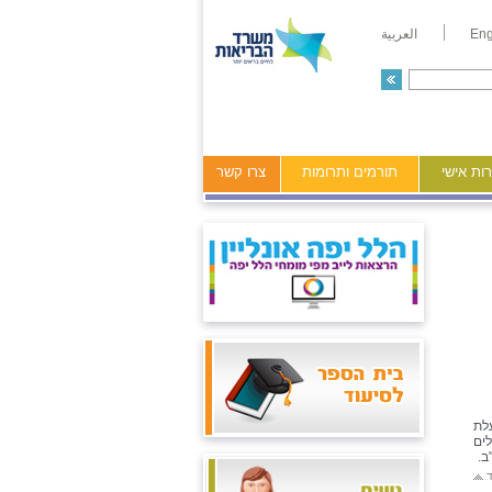
Eng
العربية
ות אישי
תורמים ותרומות
צרו קשר
לת
ים
ב.
ד