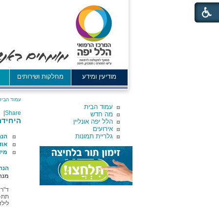
מודיעין ומידע
מחלקות ושירותים
א
עמוד הבית
עמוד הבית
|
Share
מה חדש
היחידה
הלל יפה אונליין
אירועים
גלריית תמונות
הנה
אוד
מיד
הנה
מנה
ד"ר 
תת-
לילד