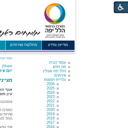
מודיעין ומידע
מחלקות ושירותים
א
עמוד הבית
עמוד הבית
|
Share
מה חדש
יום עיו
הלל יפה אונליין
אירועים
גלריית תמונות
מציינ
2026
2025
אגף האי
2024
עיון מש
2023
2022
/12/2018
2021
2020
המרכז הר
2019
שירות טי
2018
החל להפ
2017
2016
זוהי הפ