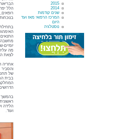
2015
הבריאות 
2014
הלל יפה,
שנים קודמות
רופאים, 
המרכז הרפואי מאז ועד
בנוכחות
היום
נוסטלגיה
בתחילת 
האימהות 
התנאים, 
מחשבה ל
יומיים-ש
מה עליה
לצאת הב
אחריה ה
והסביר 
של תחנת
בבית הח
המחלקה,
הדרושים
בהמשך ה
ראשונית
הלידה וע
ועוד.