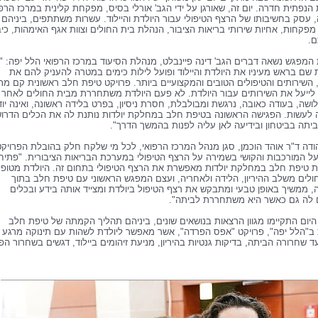
הנפתית חדרה. יום זה, שאורגן על ידי הגב' אורלי בסיס, מפקחת קלינית במרכז הרפו
 עסק בחשיבותו של הרצף הטיפולי עבור היולדת והיילוד. עשרות משתתפים, ביניהם
מפקחות, אחיות שירותי בריאות הציבור, הנהלת בית החולים וצוות אגף האימהות, כיב
ם.
המפגש נשאה דברים הגב' דינה פיינבלט, מנהלת הסיעוד במרכז הרפואי הלל יפה: "
שם בראש מעיניו את היולדת והיילוד ופועל לילות כימים במטרה להעניק להם את
השירותים והטיפולים הטובים והמקצועיים ביותר. פרויקט טיפת חלב ראשונית קם מת
ייעל את השירותים עבור היולדת. לא פעם היולדת משתחררת מבית החולים לאחר
לושה, בעודה כאובה, נרגשת ומבולבלת, חסרת ניסיון, בפרט בלידה ראשונה, ואינה יו
 לעשות. הפגישה הראשונה בטיפת חלב במחלקת יולדות נותנת לה את הכלים הדרוש
יתה בביטחון ובידיעה לאן עליה לפנות בהמשך הדרך".
ודה ד"ר אוהד הוכמן, סגן מנהל המרכז הרפואי, לכל מי שלקח חלק בהובלת הפרויקט
על המורכבות והקושי בשמירה על הרצף הטיפולי במערכת הבריאות הציבורית. "פתי
 טיפת חלב במחלקת יולדות מאפשרת את הרצף הטיפולי בתחום זה. היולדת מטופ
ולים משלב ההיריון, הלידה ולאחריה, ועצם המפגש הראשוני עם טיפת חלב בתוך
 ממשיך באופן טבעי ומתבקש את רצף הטיפול ביולדת ומצייד אותה בידע ובכלים
 לה גם כאשר היא משתחררת לביתה".
יום התקיימו מגוון הרצאות בנושאים שונים, ביניהם תהליך הקמתה של טיפת חלב
 ב"הלל יפה", פרויקט "אפס הפרדה", אשר מאפשר ליולדת לשהות עם תינוקה מרגע
ד שחרורה הביתה, בדיקות גנטיות בהיריון, מניעת זיהומים ביילוד, דגשים בשחרור הפ