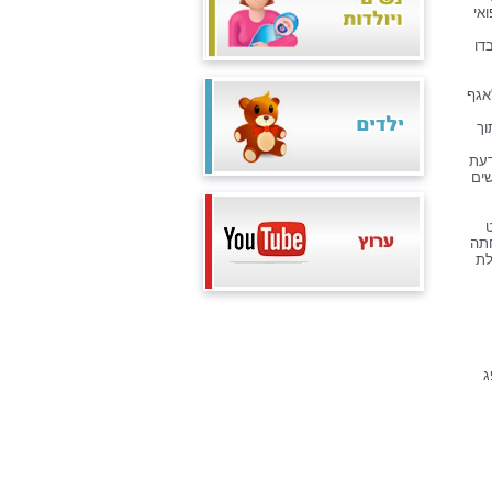
אי
דו
אגף
וך
דעת
ים
חתה
לת
ג