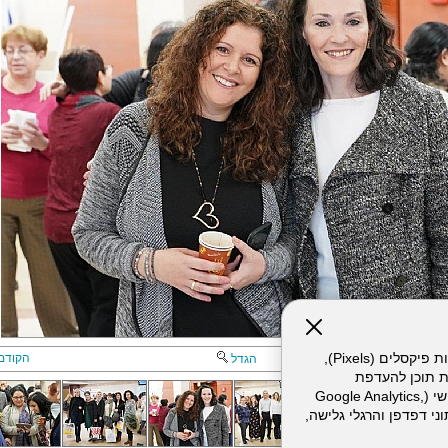
אתר זה עושה שימוש בקבצי עוגיות (Cookies) ובטכנולוגיות דומות, לרבות פיקסלים (Pixels),
הקודם
הגדל
ת תוכן להעדפת
המשתמש. חלק מהעוגיות והפיקסלים מופעלים ע"י ספקי שירות צד שלישי (Google Analytics,
וכו'), שעשויים לעבד מידע שאינו מזהה לרבות כתובת IP, נתוני דפדפן והרגלי גלישה,