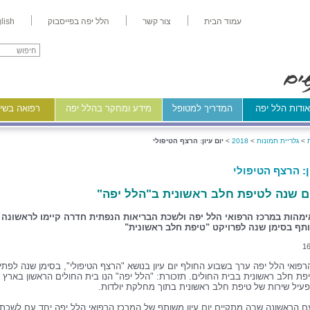
עמוד הבית
צור קשר
הלל יפה בפייסבוק
lish
ודות הלל יפה
המדריך למטופל
מידע ומחקר בהלל יפה
רפואה בשיר
>
גלריית תמונות
>
2018
>
יום עיון: הרצף הטיפולי
ן: הרצף הטיפולי
ים שנה לטיפת חלב ראשונית ב"הלל יפה"
מהות במרכז הרפואי הלל יפה ולשכת הבריאות הנפתית חדרה קיימו לראשונה י
ותף בסימן שנה לפרויקט "טיפת חלב ראשונית"
16
פואי הלל יפה ערך בשבוע החולף יום עיון בנושא "הרצף הטיפולי", בסימן שנה לפת
פת חלב ראשונית בבית החולים. תזכורת: "הלל יפה" הנו בית החולים הראשון בארץ 
עיל שירות של טיפת חלב ראשונית בתוך מחלקת יולדות.
עם הראשונה שבה מתקיים יום עיון משותף של המרכז הרפואי הלל יפה יחד עם לשכת