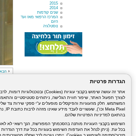
2015
2014
שנים קודמות
המרכז הרפואי מאז ועד
היום
נוסטלגיה
הבא
הגדרות פרטיות
לצורך תפעול האתר, שיפור חווית הגלישה, ניתוחים סטטיסטיים והתאמ
Meta Pixel 
בהתאם למדיניות הפרטיות שלהם.
דרונט
השימוש בקבצי העוגיות מותנה בהסכמתך המפורשת, הנך רשאי לא לאש
דיגיטל
בכל עת. (ניתן לנהל את העדפות השימוש בעוגיות בכל עת דרך הגדרות ה
-
סירוב/חסימה לשימוש ב Cookies, ייתכן ויגרום לכך שחלק
בניית