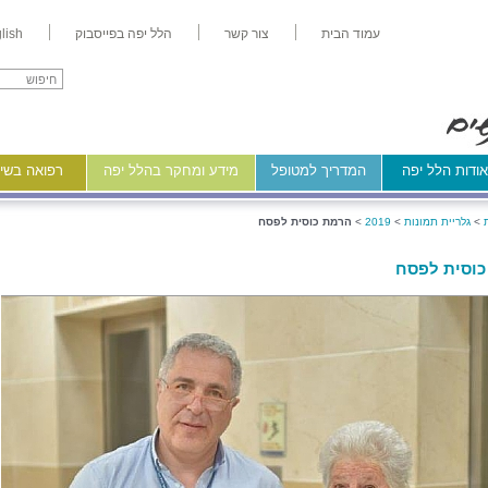
עמוד הבית
צור קשר
הלל יפה בפייסבוק
lish
ודות הלל יפה
המדריך למטופל
מידע ומחקר בהלל יפה
רפואה בשיר
>
גלריית תמונות
>
2019
>
הרמת כוסית לפסח
וסית לפסח