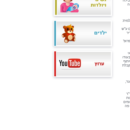
בילה
ה
מית:
ם ע"ש
יר
רופ'
י
עודו
יתוף
לקבלת
נד,
"ר
ות
מים
 פה