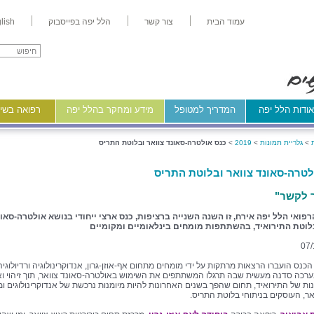
עמוד הבית
צור קשר
הלל יפה בפייסבוק
lish
ודות הלל יפה
המדריך למטופל
מידע ומחקר בהלל יפה
רפואה בשיר
>
גלריית תמונות
>
2019
>
כנס אולטרה-סאונד צוואר ובלוטת התריס
לטרה-סאונד צוואר ובלוטת התריס
 לקשר"
פואי הלל יפה אירח, זו השנה השנייה ברציפות, כנס ארצי ייחודי בנושא אולטרה-סאו
בלוטת התירואיד, בהשתתפות מומחים בינלאומיים ומקומיים
07/
נס הועברו הרצאות מרתקות על ידי מומחים מתחום אף-אוזן-גרון, אנדוקרינולוגיה ורדיולוגיה
ערכה סדנה מעשית שבה תרגלו המשתתפים את השימוש באולטרה-סאונד צוואר, תוך זיהוי וא
נות של התירואיד, תחום שהפך בשנים האחרונות להיות מיומנות נרכשת של אנדוקרינולוגים ו
אר, העוסקים בניתוחי בלוטת התריס.