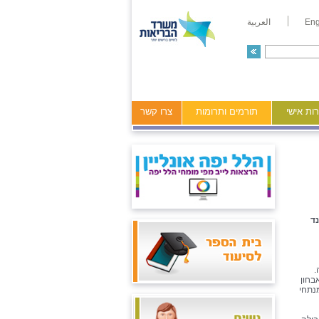
Eng
العربية
ות אישי
תורמים ותרומות
צרו קשר
נד
.
בחון
מנתחי