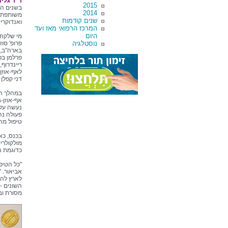
ד"ר גלית
2015
בשנים הא
2014
משותפת ב
שנים קודמות
ואנדוקרינ
המרכז הרפואי מאז ועד
היום
מי שלקחו
נוסטלגיה
פרופ' סוז
בארה"ב, 
פרלמן בפ
ריינדרוף
לאף-אוזן-
דני קפלן
במהלך הכ
אף-אוזן-ג
נעשה על 
פעולה נהד
טיפול מהי
בכנס, כא
מולקולרי
כדוגמת הט
"כל הטיפ
אביאור. 
לארץ להש
השונים –
מסורת וב