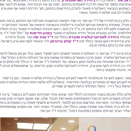
 אביאור
, רופאה בכירה
ביחידה לאף-אוזן-גרון
, מרכזת תחום כירורגיית ראש-צוואר, ומי שהו
חרונות מספר סדנאות הדרכה למומחים בתחום, יזמה גם את הכנס הזה, שמטרתו ליצור שפ
שימוש במכשיר האולטרה-סאונד ולעדכן בחידושים בתחום, תוך הדרכת רופאי אף-אוזן-גרון
ולוגיה לביצוע אולטרה-סאונד צווארי.
 חלק בכנס לצידה של ד"ר אביאור היו שתי רופאות הנחשבות מובילות את התחום ברמה העול
ן מנדל, מומחית ברפואת אנדוקרינולוגיה ורדיולוגיה והנשיאה היוצאת של האיגוד האנדוקריני
הנחשבת למובילת דעה בתחום זה, וד"ר ג'ין לנגר, ראש חטיבת האולטרה-סאונד בבית החולי
ילדלפיה. אליהן הצטרפו מנהל יחידת האולטרה-סאונד
במכון הדימות
של "הלל יפה" ד"ר נד
, מנהלת
היחידה לאנדוקרינולוגיה וסוכרת
בהלל יפה
ד"ר ענת יפה
ועוד. מנהל היחידה
גרון וכירורגיית ראש-צוואר בהלל יפה
ד"ר יצחק ברוורמן
ויו"ר האיגוד לאף-אוזן-גרון בישראל פ
 נתנו את ברכתם בפתח הכנס.
נס ציינה ד"ר אביאור כי האולטרה-סאונד משחק היום תפקיד חשוב ככלי אבחון וטיפול לרופא
רון ואנדוקרינולוגיה. ישנם הרבה מאמרים בספרות שמצביעים על היעילות והיתרון הגדול שלו ב
ידי הכירורג שמנתח את בלוטת המגן בעצמו. עוד הוסיפה ד"ר אביאור כי בהלל יפה מתקיים ש
ר בין היחידה לאף-אוזן-גרון, היחידה לאנדוקרינולוגיה ומכון הדימות, כך שהמטופלים זוכים 
ר, איכותי ומקצועי ביותר.
מור, הושם דגש על טכנולוגיות חדשות לאבחון וטיפול בהנחיית אולטרה-סאונד, כגון בדיקות
ות לאבחון קשרים ממאירים בבלוטת התירואיד, טיפולים ללא צלקת תחת הנחיית אולטרה-סאו
יפול בגלי רדיו - טיפול המחליף ניתוח לקשרים שפירים.
ולים הללו הוכנסו בשנה האחרונה להלל יפה, שהוא אחד המרכזים המובילים בנושא", ציינה ד
"קיבלנו משובים חיוביים מכל המשתתפים ומאורחות הכבוד שלנו, שזו הפעם השנייה שהן מגיע
תתף בסדנה. האורחות התרשמו מהרצון ללמוד, להתחדש ולשתף פעולה בין המומחים בתחו
 זה לא ברור מאליו ואני שמחה שאנו, בהלל יפה, ממובילי השינוי הזה. אנו מקווים שמתפתחת
עתיד נערוך קורסים נוספים במתכונת דומה", סיכמה ד"ר אביאור.