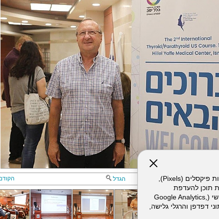
אתר זה עושה שימוש בקבצי עוגיות (Cookies) ובטכנולוגיות דומות, לרבות פיקסלים (Pixels),
הקודם
הגדל
ת תוכן להעדפת
המשתמש. חלק מהעוגיות והפיקסלים מופעלים ע"י ספקי שירות צד שלישי (Google Analytics,
וכו'), שעשויים לעבד מידע שאינו מזהה לרבות כתובת IP, נתוני דפדפן והרגלי גלישה,