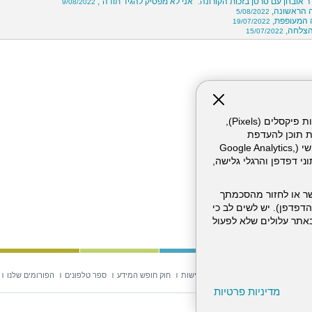
 אובחן עם סרטן בזכות הקורונה: "אני לא מפסיק להגיד תודה",
9/08/2022
 הראשונה,
5/08/2022
 המעופפת,
19/07/2022
15/07/2022
אתר זה עושה שימוש בקבצי עוגיות (Cookies) ובטכנולוגיות דומות, לרבות פיקסלים (Pixels),
ת תוכן להעדפת
המשתמש. חלק מהעוגיות והפיקסלים מופעלים ע"י ספקי שירות צד שלישי (Google Analytics,
וכו'), שעשויים לעבד מידע שאינו מזהה לרבות כתובת IP, נתוני דפדפן והרגלי גלישה,
ר או לחזור מהסכמתך
דפדפן). יש לשים לב כי
 מהשירותים באתר עלולים שלא לפעול
וש באתר
מפת אתר
הצהרת נגישות
חוק חופש המידע
ספר טלפונים
הפורומים שלנו
מדיניות פרטיות