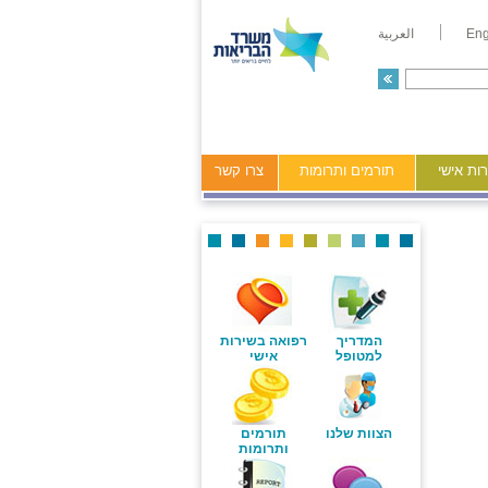
Eng
العربية
ות אישי
תורמים ותרומות
צרו קשר
המדריך
רפואה בשירות
למטופל
אישי
הצוות שלנו
תורמים
ותרומות