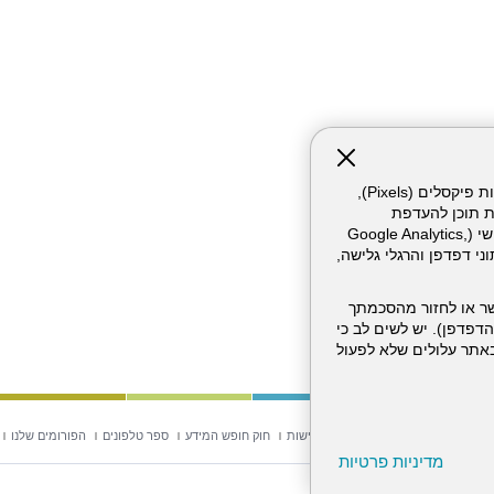
אתר זה עושה שימוש בקבצי עוגיות (Cookies) ובטכנולוגיות דומות, לרבות פיקסלים (Pixels),
ת תוכן להעדפת
המשתמש. חלק מהעוגיות והפיקסלים מופעלים ע"י ספקי שירות צד שלישי (Google Analytics,
וכו'), שעשויים לעבד מידע שאינו מזהה לרבות כתובת IP, נתוני דפדפן והרגלי גלישה,
ר או לחזור מהסכמתך
דפדפן). יש לשים לב כי
 מהשירותים באתר עלולים שלא לפעול
וש באתר
מפת אתר
הצהרת נגישות
חוק חופש המידע
ספר טלפונים
הפורומים שלנו
מדיניות פרטיות