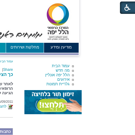
מודיעין ומידע
מחלקות ושירותים
א
עמוד הבית
עמוד הבית
|
Share
מה חדש
כך הצל
הלל יפה אונליין
אירועים
גלריית תמונות
לאחר שע
הרופאים
הגיעה ל
5/09/2011
לחצו 
כתבות 