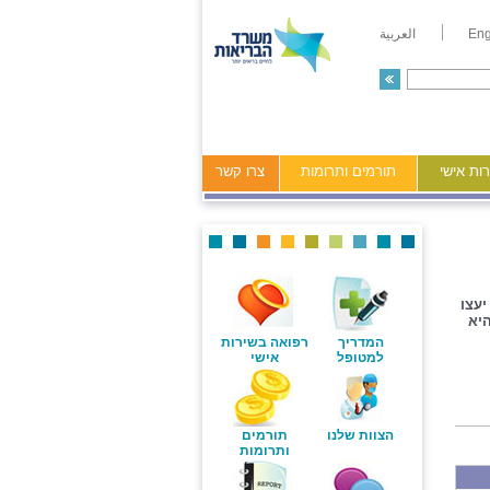
Eng
العربية
ות אישי
תורמים ותרומות
צרו קשר
יעצו
היא
המדריך
רפואה בשירות
למטופל
אישי
הצוות שלנו
תורמים
ותרומות