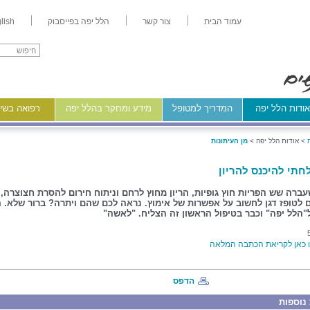
עמוד הבית
צור קשר
הלל יפה בפייסבוק
lish
ודות הלל יפה
המדריך למטופל
מידע ומחקר בהלל יפה
רפואה בשיר
>
אודות הלל יפה >
מן העיתונות
חתי להיכנס להריון
ברה שש הפריות חוץ גופיות, הריון מחוץ לרחם וניתוח חירום להסרת חצוצרה, 
 לטופז דגן לחשוב על אפשרות של אימוץ. נראה לכם שהם ויתרה? ברור שלא. 
"הלל יפה" וכבר בטיפול הראשון זה הצליח. "לאשה"
כאן לקריאת הכתבה המלאה
הדפס
נוספות