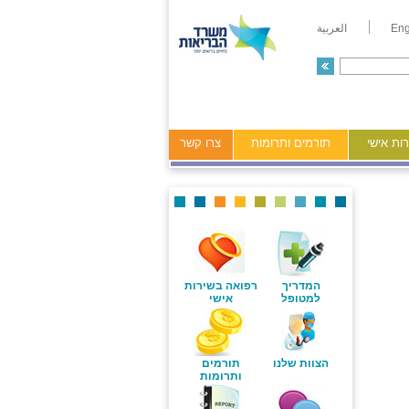
Eng
العربية
ות אישי
תורמים ותרומות
צרו קשר
המדריך
רפואה בשירות
למטופל
אישי
הצוות שלנו
תורמים
ותרומות