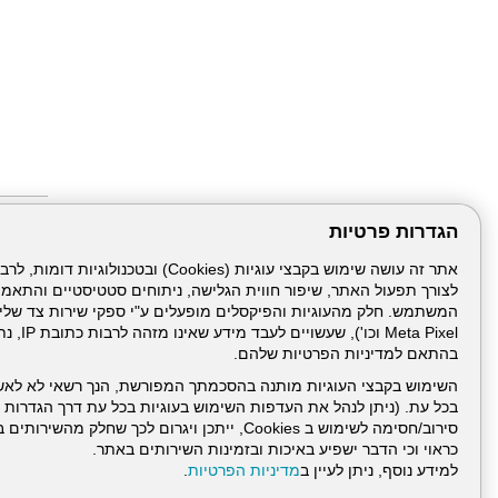
הגדרות פרטיות
כתבות 
ילדה את
כנגד כל 
לצורך תפעול האתר, שיפור חווית הגלישה, ניתוחים סטטיסטיים והתאמ
הלל יפה
ניתוח במשקל 
Meta Pixel 
"פונה ל
דוקטור, 
בהתאם למדיניות הפרטיות שלהם.
אלכסנדר
מהטיפה
השימוש בקבצי העוגיות מותנה בהסכמתך המפורשת, הנך רשאי לא לאש
הבדיקה
בכל עת. (ניתן לנהל את העדפות השימוש בעוגיות בכל עת דרך הגדרות ה
100% הצלחה,
סירוב/חסימה לשימוש ב Cookies, ייתכן ויגרום לכך שחלק
כראוי וכי הדבר ישפיע באיכות ובזמינות השירותים באתר.
למידע נוסף, ניתן לעיין ב
מדיניות הפרטיות
.