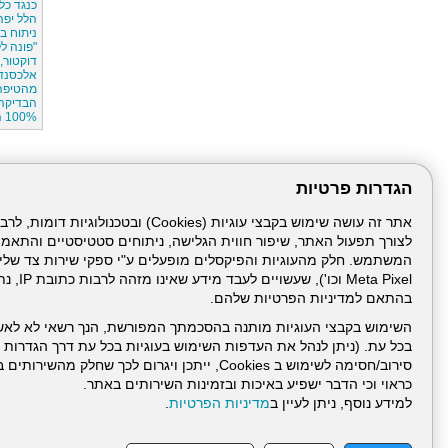
כנגד כל 
הלל יפה
ניתוח במשקל 
"פונה ל
דוקטור, 
אלכסנדר
מהטיפה
הבדיקה
100% הצלחה,
הגדרות פרטיות
לצורך תפעול האתר, שיפור חווית הגלישה, ניתוחים סטטיסטיים והתאמ
Meta Pixel 
בהתאם למדיניות הפרטיות שלהם.
השימוש בקבצי העוגיות מותנה בהסכמתך המפורשת, הנך רשאי לא לאש
בכל עת. (ניתן לנהל את העדפות השימוש בעוגיות בכל עת דרך הגדרות ה
סירוב/חסימה לשימוש ב Cookies, ייתכן ויגרום לכך שחלק
כראוי וכי הדבר ישפיע באיכות ובזמינות השירותים באתר.
דרונט
למידע נוסף, ניתן לעיין ב
מדיניות הפרטיות
.
דיגיטל
-
בניית
עמוד הבית
תנאי שימ
אתרים,