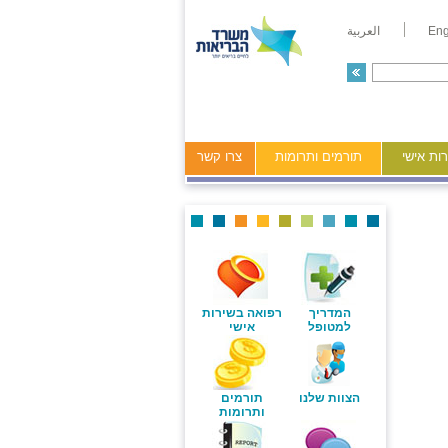
Eng
العربية
ות אישי
תורמים ותרומות
צרו קשר
המדריך
רפואה בשירות
למטופל
אישי
הצוות שלנו
תורמים
ותרומות