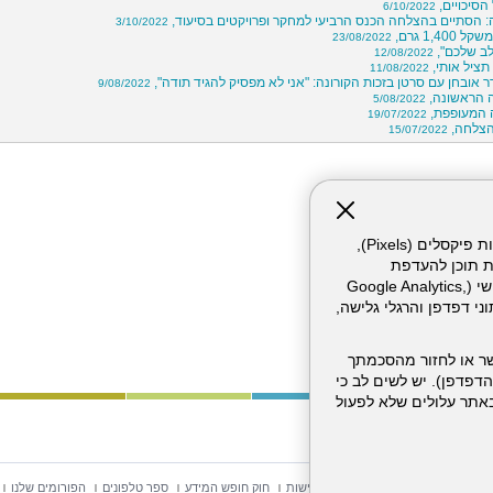
הסיכויים,
6/10/2022
: הסתיים בהצלחה הכנס הרביעי למחקר ופרויקטים בסיעוד,
3/10/2022
1,400 גרם,
23/08/2022
לב שלכם",
12/08/2022
תציל אותי,
11/08/2022
 אובחן עם סרטן בזכות הקורונה: "אני לא מפסיק להגיד תודה",
9/08/2022
 הראשונה,
5/08/2022
 המעופפת,
19/07/2022
15/07/2022
אתר זה עושה שימוש בקבצי עוגיות (Cookies) ובטכנולוגיות דומות, לרבות פיקסלים (Pixels),
ת תוכן להעדפת
המשתמש. חלק מהעוגיות והפיקסלים מופעלים ע"י ספקי שירות צד שלישי (Google Analytics,
וכו'), שעשויים לעבד מידע שאינו מזהה לרבות כתובת IP, נתוני דפדפן והרגלי גלישה,
ר או לחזור מהסכמתך
דפדפן). יש לשים לב כי
 מהשירותים באתר עלולים שלא לפעול
וש באתר
מפת אתר
הצהרת נגישות
חוק חופש המידע
ספר טלפונים
הפורומים שלנו