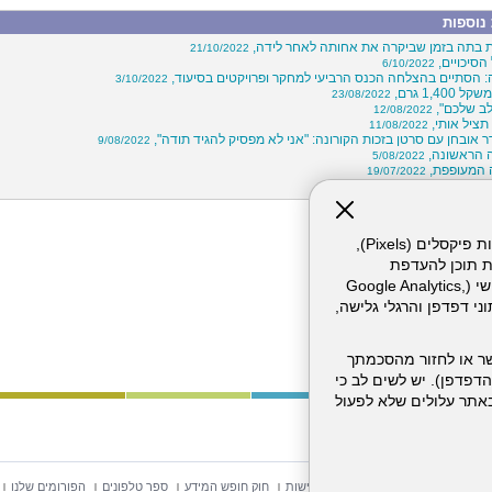
נוספות
 בתה בזמן שביקרה את אחותה לאחר לידה,
21/10/2022
הסיכויים,
6/10/2022
: הסתיים בהצלחה הכנס הרביעי למחקר ופרויקטים בסיעוד,
3/10/2022
1,400 גרם,
23/08/2022
לב שלכם",
12/08/2022
תציל אותי,
11/08/2022
 אובחן עם סרטן בזכות הקורונה: "אני לא מפסיק להגיד תודה",
9/08/2022
 הראשונה,
5/08/2022
 המעופפת,
19/07/2022
15/07/2022
אתר זה עושה שימוש בקבצי עוגיות (Cookies) ובטכנולוגיות דומות, לרבות פיקסלים (Pixels),
ת תוכן להעדפת
המשתמש. חלק מהעוגיות והפיקסלים מופעלים ע"י ספקי שירות צד שלישי (Google Analytics,
וכו'), שעשויים לעבד מידע שאינו מזהה לרבות כתובת IP, נתוני דפדפן והרגלי גלישה,
ר או לחזור מהסכמתך
דפדפן). יש לשים לב כי
 מהשירותים באתר עלולים שלא לפעול
וש באתר
מפת אתר
הצהרת נגישות
חוק חופש המידע
ספר טלפונים
הפורומים שלנו