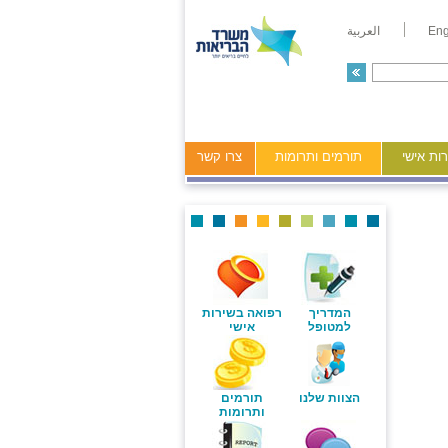
Eng
العربية
ות אישי
תורמים ותרומות
צרו קשר
המדריך
רפואה בשירות
למטופל
אישי
הצוות שלנו
תורמים
ותרומות