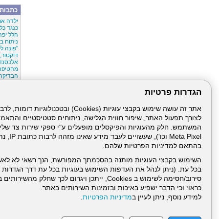
כתבות 
ילדה את
כנגד כל 
הלל יפה
ניתוח במשקל 
"פונה ל
דוקטור, 
אלכסנדר
מהטיפה
הבדיקה
100% הצלחה,
הגדרות פרטיות
לצורך תפעול האתר, שיפור חווית הגלישה, ניתוחים סטטיסטיים והתאמ
Meta Pixel 
בהתאם למדיניות הפרטיות שלהם.
השימוש בקבצי העוגיות מותנה בהסכמתך המפורשת, הנך רשאי לא לאש
בכל עת. (ניתן לנהל את העדפות השימוש בעוגיות בכל עת דרך הגדרות ה
סירוב/חסימה לשימוש ב Cookies, ייתכן ויגרום לכך שחלק
כראוי וכי הדבר ישפיע באיכות ובזמינות השירותים באתר.
דרונט
למידע נוסף, ניתן לעיין ב
מדיניות הפרטיות
.
דיגיטל
-
בניית
עמוד הבית
תנאי שימ
אתרים,