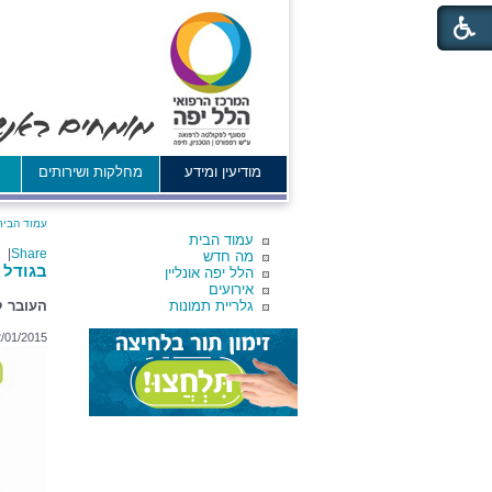
מודיעין ומידע
מחלקות ושירותים
א
עמוד הבית
עמוד הבית
|
Share
מה חדש
בגודל 
הלל יפה אונליין
אירועים
גלריית תמונות
העובר ק
/01/2015