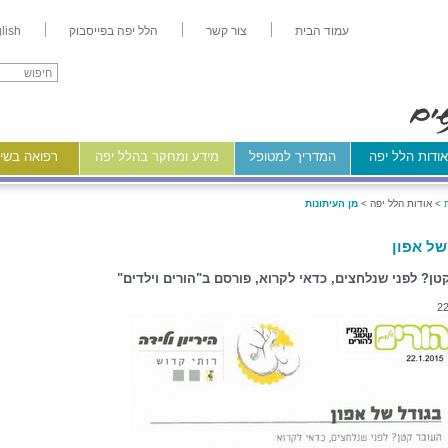
עמוד הבית
צור קשר
הלל יפה בפייסבוק
lish
ודות הלל יפה
המדריך למטופל
מידע ומחקר בהלל יפה
רפואה בשיר
>
אודות הלל יפה >
מן העיתונות
של אפון
טן? לפני שנלחצים, כדאי לקרוא, פורסם ב"הורים וילדים"
22