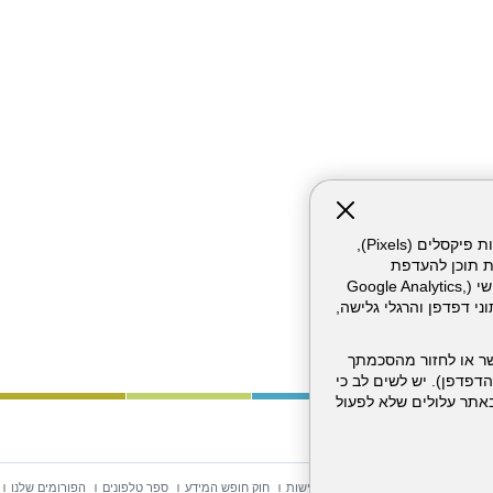
אתר זה עושה שימוש בקבצי עוגיות (Cookies) ובטכנולוגיות דומות, לרבות פיקסלים (Pixels),
ת תוכן להעדפת
המשתמש. חלק מהעוגיות והפיקסלים מופעלים ע"י ספקי שירות צד שלישי (Google Analytics,
וכו'), שעשויים לעבד מידע שאינו מזהה לרבות כתובת IP, נתוני דפדפן והרגלי גלישה,
ר או לחזור מהסכמתך
דפדפן). יש לשים לב כי
 מהשירותים באתר עלולים שלא לפעול
וש באתר
מפת אתר
הצהרת נגישות
חוק חופש המידע
ספר טלפונים
הפורומים שלנו