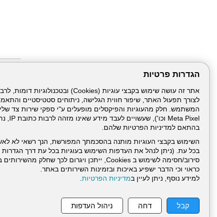
הגדרות פרטיות
כתבות 
ילדה את
כנגד כל 
לצורך תפעול האתר, שיפור חווית הגלישה, ניתוחים סטטיסטיים והתאמ
הלל יפה
ניתוח במשקל 
Meta Pixel 
"פונה ל
דוקטור, 
בהתאם למדיניות הפרטיות שלהם.
אלכסנדר
מהטיפה
השימוש בקבצי העוגיות מותנה בהסכמתך המפורשת, הנך רשאי לא לאש
הבדיקה
בכל עת. (ניתן לנהל את העדפות השימוש בעוגיות בכל עת דרך הגדרות ה
100% הצלחה,
סירוב/חסימה לשימוש ב Cookies, ייתכן ויגרום לכך שחלק
כראוי וכי הדבר ישפיע באיכות ובזמינות השירותים באתר.
למידע נוסף, ניתן לעיין ב
מדיניות הפרטיות
.
עמוד הבית
תנאי שימ
קבל
דחה
ניהול העדפות