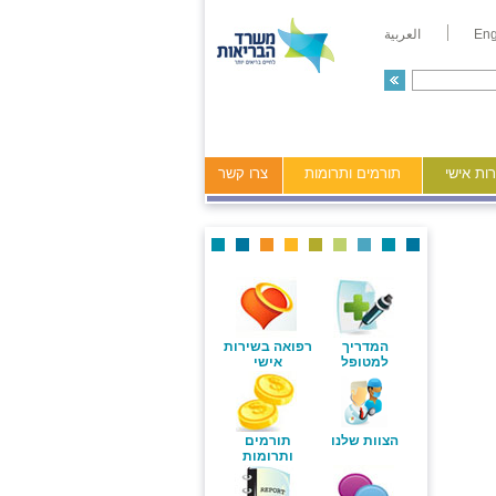
Eng
العربية
ות אישי
תורמים ותרומות
צרו קשר
המדריך
רפואה בשירות
למטופל
אישי
הצוות שלנו
תורמים
ותרומות