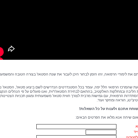
ם את לימודי הרפואה, זהו הזמן לבחור היכן לעבור את שנת הסטאז' בצורה הטובה והמשמעו
ת שהמרכז הרפואי הלל יפה, עומד בכל הסטנדרטים הנדרשים לשם ביצוע סטאז', הסטאז' 
הליבה ובמחלקות האלקטיב, בהתאם לבחירת הסטאז'ר/ית, ואנו פועלים על פי הנהלים הנקב
הסתדרות הרפואית, עם גמישות מרבית לצורך חווית סטאז' משמעותית ומגוון תכניות הצטיינות,
צ'ינג, הוראה ומחקר ועוד.
וחח אתכם ולענות על כל השאלות!
אום שיחה אנא מלאו את הפרטים הבאים:
א
יד
קטרוני