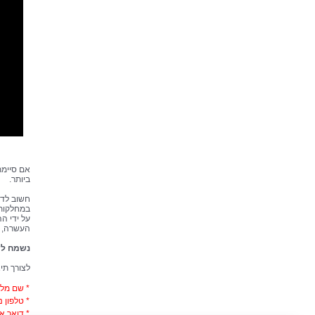
אם סיימת
ביותר.
חשוב לדע
במחלקות 
על ידי ה
העשרה, טי
נשמח לש
לצורך תי
*
שם מל
*
טלפון ני
*
דואר אל