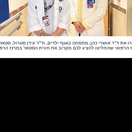
ו את ד"ר אושרי כהן, מתמחה באגף ילדים, וד"ר עידן סטרול, סטאז'
 הרפואי שהחליטו להציג לכם מקרוב את חווית הסטאז' במרכז הרפו