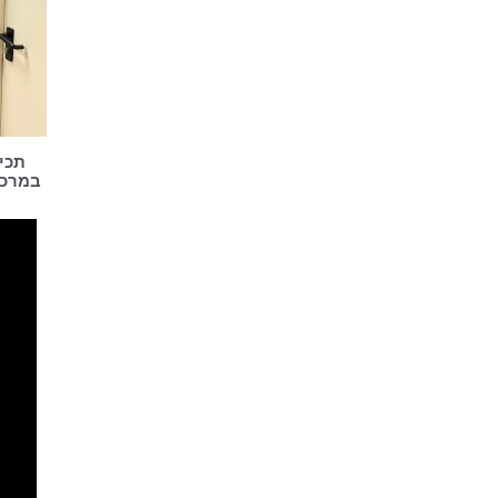
תכיר
במרכז