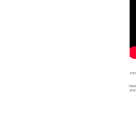
תית
נעשה
עים