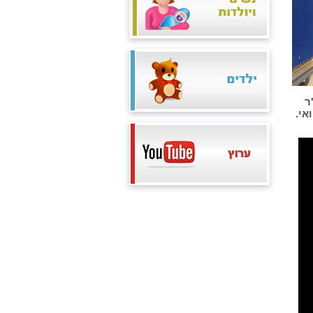
ר
אי.