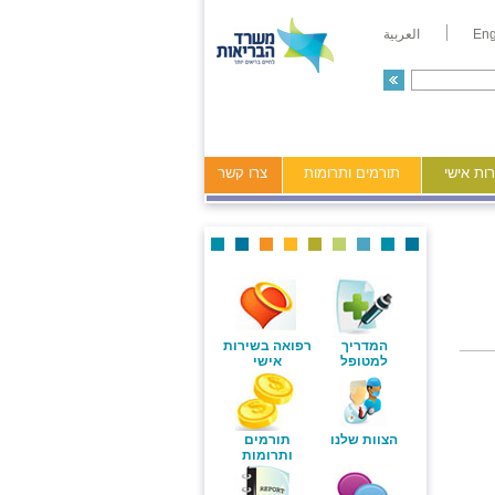
Eng
العربية
ות אישי
תורמים ותרומות
צרו קשר
המדריך
רפואה בשירות
למטופל
אישי
הצוות שלנו
תורמים
ותרומות