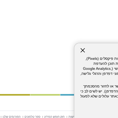
אתר זה עושה שימוש בקבצי עוגיות (Cookies) ובטכנולוגיות דומות, לרבות פיקסלים (Pixels),
ת תוכן להעדפת
המשתמש. חלק מהעוגיות והפיקסלים מופעלים ע"י ספקי שירות צד שלישי (Google Analytics,
וכו'), שעשויים לעבד מידע שאינו מזהה לרבות כתובת IP, נתוני דפדפן והרגלי גלישה,
ר או לחזור מהסכמתך
דפדפן). יש לשים לב כי
 מהשירותים באתר עלולים שלא לפעול
וש באתר
מפת אתר
הצהרת נגישות
חוק חופש המידע
ספר טלפונים
הפורומים שלנו