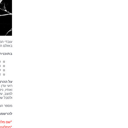
באולם הכנ
בתוכנית
ה
ה
ש
א
על ההרצ
רועי עדן
ואחיו, נ
למצב, על
ולסבל ש
מספר המק
להרשמה 
*
שם מלא
*
מחלקה