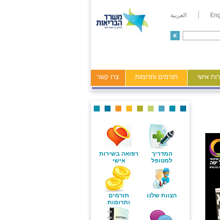
Eng
العربية
ות אישי
תורמים ותרומות
צרו קשר
המדריך
רפואה בשירות
למטופל
אישי
הצוות שלנו
תורמים
ותרומות