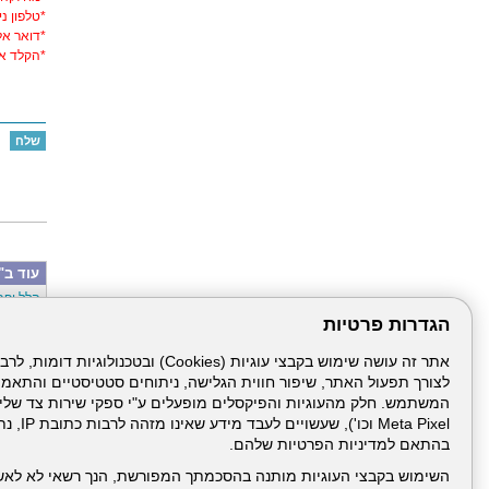
*
טלפון ני
*
דואר אל
*הקלד א
עוד ב"
הלל יפה
סבב מינ
הגדרות פרטיות
פרויקט 
הגלישה 
מפגש הנ
צריכים 
לצורך תפעול האתר, שיפור חווית הגלישה, ניתוחים סטטיסטיים והתאמ
07/2026
לא רק נ
מחקר על
Meta Pixel 
חופשת ה
בהתאם למדיניות הפרטיות שלהם.
זיהומים
השימוש בקבצי העוגיות מותנה בהסכמתך המפורשת, הנך רשאי לא לאש