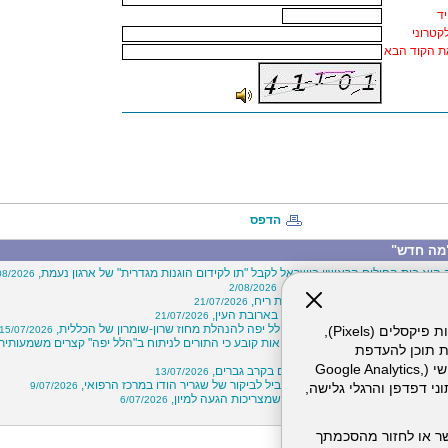
יד
קטרוני
ת הקוד הבא
הדפס
מה חדש"
 הוא בית החולים הראשון בישראל לקבל "תו לקידום הוגנות מגדרית" של ארגון נעמת,
08/2026
ויי בכירים במרכז הרפואי הלל יפה,
2/08/2026
"קרוב ללב"- חיבוק מרחוק באמצעות ריח,
21/07/2026
הסתיימה בשני שברים באף ושבר בארובת העין,
21/07/2026
הלות מוצלח בין המרכז הרפואי הלל יפה להנהלת מחוז שרון-שומרון של הכללית,
אתר זה עושה שימוש בקבצי עוגיות (Cookies) ובטכנולוגיות דומות, לרבות פיקסלים (Pixels),
15/07/2026
לעבור ניתוח? דו"ח של משרד הבריאות קובע כי התורים לניתוח ב"הלל יפה" קצרים משמעותית
ת תוכן להעדפת
15/
המשתמש. חלק מהעוגיות והפיקסלים מופעלים ע"י ספקי שירות צד שלישי (Google Analytics,
שים: עלייה במספר ניתוחי עפעפיים בקרב גברים,
13/07/2026
 יוגה וחוסן שבוצע ב"הלל יפה" הוביל לביקור של שגריר הודו במרכז הרפואי,
9/07/2026
וכו'), שעשויים לעבד מידע שאינו מזהה לרבות כתובת IP, נתוני דפדפן והרגלי גלישה,
קיץ כבר כאן: אלה חמש הסכנות שמצריכות הגעה למיון,
6/07/2026
? פחות, הרבה פחות,
2/07/2026
ר או לחזור מהסכמתך