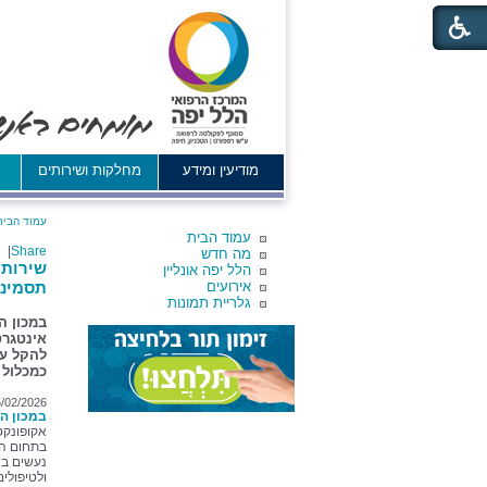
מודיעין ומידע
מחלקות ושירותים
א
עמוד הבית
עמוד הבית
|
Share
מה חדש
שירות 
הלל יפה אונליין
אירועים
תסמיני
גלריית תמונות
במכון ה
אינטגרט
להקל על
כמכלול 
/02/2026
במכון הא
אקופונקטו
בתחום הר
נעשים בש
ולטיפולים