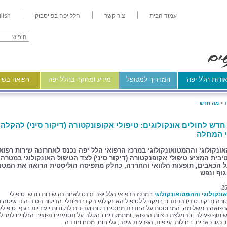
עמוד הבית
צור קשר
הלל יפה בפייסבוק
lish
ודות הלל יפה
המדריך למטופל
מידע ומחקר בהלל יפה
רפואה בשיר
>
מה חדש
חדש לחולים אונקולוגים: טיפולי אקופונקטורה (דיקור סיני) להקלה 
 המחלה
אונקולוגי וההמטואונקולוגי במרכז הרפואי הלל יפה נכנס לאחרונה שירות רפוא
יבית המציע טיפולי אקופנקטורה (דיקור סיני) לצד הטיפול האונקולוגי במטרה
 הכאבים, תופעות הלוואי והחרדה, כחלק מתפיסה הוליסטית הרואה את המטו
גוף ונפש
25
ונקולוגי וההמטואונקולוגי
במרכז הרפואי הלל יפה נכנס לאחרונה שירות חדש: טיפולי
רה (דיקור סיני) הניתנים במקביל לטיפול האונקולוגי הקונבנציונלי. הדיקור הסיני הינו שיטה 
פואה המשלימה, המבוססת על החדרת מחטים דקות ועדינות לנקודות ייעודיות בגוף. טיפולי
יתוף פעולה ובהמלצת הצוות הרפואי, ומתמקדים בהקלה על תסמינים נפוצים הנלווים למחל
, כגון כאבים, בחילות, עייפות, הפרעות שינה, גלי חום, מתח וחרדה.