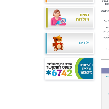
 במתן
אה
הרואה
 את
די
, תוך
ה
יטה
3/
,