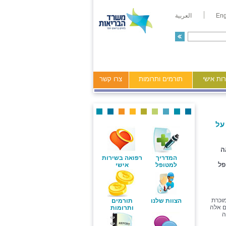
Eng
العربية
ות אישי
תורמים ותרומות
צרו קשר
על
ה
המדריך
רפואה בשירות
פל
למטופל
אישי
מוכרת
הצוות שלנו
תורמים
ם אלה
ותרומות
ה