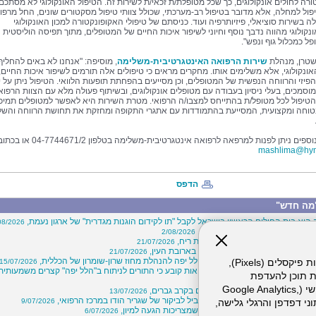
ורה לחולים אונקולוגים, כך שכל מטופלת/ת זכאי/ת לשירות זה. הטיפול האונקולוגי לא מסתכם
פול למחלה, אלא מדובר בטיפול רב-מערכתי, שכולל צוותי טיפול מסקטורים שונים, החל מרפו
לה בשירות סוציאלי, פיזיותרפיה ועוד. כניסתם של טיפולי האקופונקטורה למכון האונקולוגי
נקולוגי מהווה נדבך נוסף וחיוני לשיפור איכות החיים של המטופלים, מתוך תפיסה הוליסטית 
ל כמכלול גוף ונפש".
שטרן, מנהלת
שירות
הרפואה האינטגרטיבית-משלימה
, מוסיפה: "אנחנו לא באים להחליף
אונקולוגי, אלא משלימים אותו. מחקרים מראים כי טיפולים אלה תורמים לשיפור איכות החיים,
פיזי והרווחה הנפשית של המטופלים, וכן מסייעים בהפחתת תופעות הלוואי. הטיפול ניתן על י
וסמכים, בעלי ניסיון בעבודה עם מטופלים אונקולוגים, ובשיתוף פעולה מלא עם הצוות הרפואי
יפול לכל מטופל/ת בהתייחס למצבו/ה הרפואי. מטרת השירות היא לאפשר למטופלים תמיכ
טוחה ומקצועית, המסייעת בהתמודדות עם אתגרי התקופה ומחזקת את תחושת הרווחה והשל
ים ניתן לפנות למרפאה לרפואה אינטגרטיבית-משלימה בטלפון 04-7744671/2 או בכתובת
mashlima@hymc
הדפס
מה חדש"
 הוא בית החולים הראשון בישראל לקבל "תו לקידום הוגנות מגדרית" של ארגון נעמת,
08/2026
ויי בכירים במרכז הרפואי הלל יפה,
2/08/2026
"קרוב ללב"- חיבוק מרחוק באמצעות ריח,
21/07/2026
הסתיימה בשני שברים באף ושבר בארובת העין,
21/07/2026
הלות מוצלח בין המרכז הרפואי הלל יפה להנהלת מחוז שרון-שומרון של הכללית,
אתר זה עושה שימוש בקבצי עוגיות (Cookies) ובטכנולוגיות דומות, לרבות פיקסלים (Pixels),
15/07/2026
לעבור ניתוח? דו"ח של משרד הבריאות קובע כי התורים לניתוח ב"הלל יפה" קצרים משמעותית
ת תוכן להעדפת
15/
המשתמש. חלק מהעוגיות והפיקסלים מופעלים ע"י ספקי שירות צד שלישי (Google Analytics,
שים: עלייה במספר ניתוחי עפעפיים בקרב גברים,
13/07/2026
 יוגה וחוסן שבוצע ב"הלל יפה" הוביל לביקור של שגריר הודו במרכז הרפואי,
9/07/2026
וכו'), שעשויים לעבד מידע שאינו מזהה לרבות כתובת IP, נתוני דפדפן והרגלי גלישה,
קיץ כבר כאן: אלה חמש הסכנות שמצריכות הגעה למיון,
6/07/2026