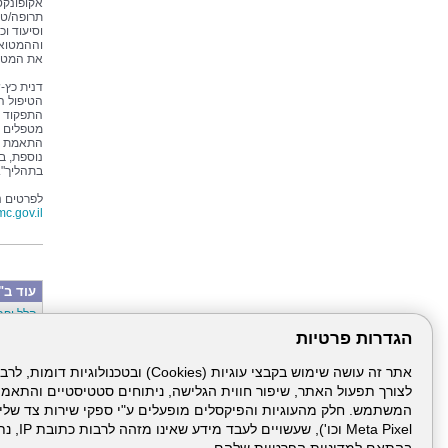
אקופונקט
תרופה/טי
וסיעוד וכ
וההמטואו
את המטופ
דנית כץ-
הטיפול ה
התפקוד ה
מטפלים מ
התאמת הט
נוספת, ב
בתהליך".
לפרטים נוספ
.gov.il
עוד ב"
הלל יפה
סבב מינ
הגדרות פרטיות
פרויקט 
הגלישה 
מפגש הנ
צריכים 
לצורך תפעול האתר, שיפור חווית הגלישה, ניתוחים סטטיסטיים והתאמ
07/2026
לא רק נ
מחקר על
Meta Pixel 
חופשת ה