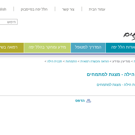
עמוד הבית
צור קשר
הלל יפה בפייסבוק
lish
ודות הלל יפה
המדריך למטופל
מידע ומחקר בהלל יפה
רפואה בשיר
>
מודיעין ומידע >
הוראה והכשרה רפואית
>
התמחות
>
תכנית הילה
>
הילה - מצגת למתמחים
 הילה - מצגת למתמחים
הדפס