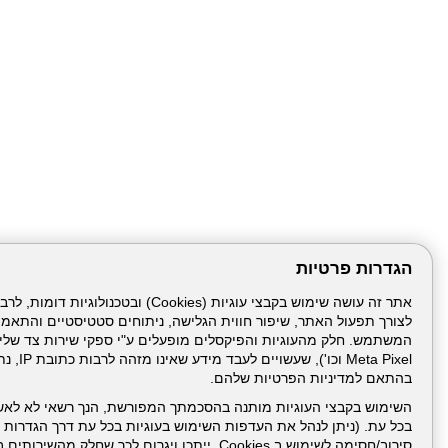
הגדרות פרטיות
לצורך תפעול האתר, שיפור חווית הגלישה, ניתוחים סטטיסטיים והתאמ
דרונט
דיגיטל
-
Meta Pixel 
בניית
בהתאם למדיניות הפרטיות שלהם.
עמוד הבית
תנאי שימ
אתרים,
בניית
השימוש בקבצי העוגיות מותנה בהסכמתך המפורשת, הנך רשאי לא לאש
אתרי
בכל עת. (ניתן לנהל את העדפות השימוש בעוגיות בכל עת דרך הגדרות ה
ניהול תכנים:
וורדפרס,
בניית
סירוב/חסימה לשימוש ב Cookies, ייתכן ויגרום לכך שחלק