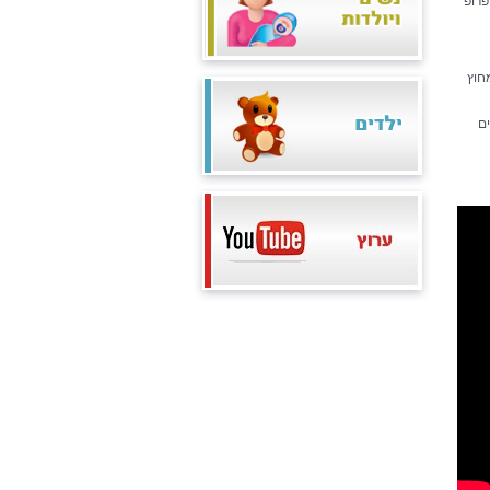
רופ'
חוץ
ם