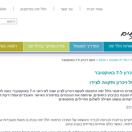
עמוד הבית
צור קשר
הלל יפה בפייסבוק
lish
ודות הלל יפה
המדריך למטופל
מידע ומחקר בהלל יפה
רפואה בשיר
>
גלריית תמונות
>
2024
>
טקס זיכרון ל-7 באוקטובר
-7 באוקטובר
 זיכרון ותקווה לצידו
עובדי המרכז הרפואי הלל יפה התכנסו לטקס זיכרון לציון שנה לאירועי ה-7 באוקטובר. נוע
ת הטבח בקיבוץ כיסופים, שיתפה את הנוכחים בסיפורה האישי. העובדים עמדו דקת ד
רצחים ונשאו תפילה לשלום החיילים והחטופים
07/
יים ברחבת הכניסה לבנייני האשפוז של המרכז הרפואי הלל יפה ונכחו בו מאות מעובדות ועו
פואי, כאשר כולם אוחזים בפרחים בצבע צהוב.