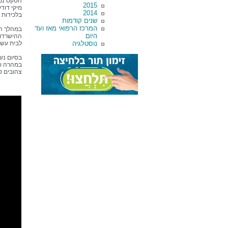
הטקס נפת
2015
2014
בלכידות 
שנים קודמות
המרכז הרפואי מאז ועד
במהלך הע
היום
ההישרדות
נוסטלגיה
לבית עשר
בסיום נש
במהרה וב
צהובים ס