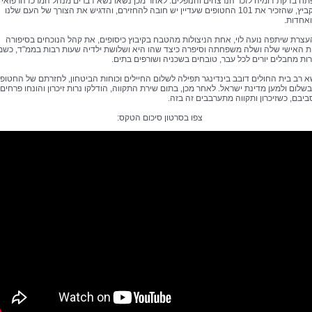
ח בדקת דומיה לזכר הנרצחים והנופלים. לאחר מכן נשאו נשא דברים מנהל המרכז הרפואי פ
מיקי דודקביץ, שהזכיר את 101 החטופים שעדיין יש חובה להחזירם, והדגיש את הצורך של העם שלנו
ואחדות.
צרת שיתפה נועה לוי, אחת הניצולות מהטבח בקיבוץ כיסופים, את קהל הנוכחים בסיפורה
 האישי שלה ושלה משפחתה וסיפרה כיצד שהו היא ושלושת ילדיה שעות רבות בממ"ד, כשמ
ות מחבלים יורים לכל עבר, טובחים בשכניה ושורפים בתים.
א רב בית החולים דובב בינדינגר תפילה לשלום החיילים וכוחות הביטחון, לחזרתם של החטופי
שלום ולמען מדינת ישראל. לאחר מכן, בתום שירת התקווה, הודלקו נרות זיכרון והונחו פרחים
ביבם, כשזיכרון ותקווה מתערבבים זה בזה.
צפו בסרטון סיכום הטקס: