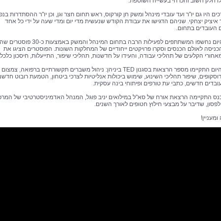
לו חלק חשוב והכרחי בעשייה השוטפת.
ים היו גם יו"ר ועד עובדי מינהל ומשק חן קורקוס, ראש תחום חצר וגן, וכן יו"ר ההסתדרות בנפ
איציק יצחקי. שניהם הדגישו את עבודת הקודש שנעשית מדי יום ומדי שעה על ידי כל אחד
 העובדים בתחום.
במהלך היום נחשפו המשתתפים לפעילות הרבה בתחום המינהל והמשק באמצעות
ניסה לאולם הכנסים וסקרו פרויקטים ייחודיים של המחלקות השונות. הפוסטרים הציגו את
ורי הקלעים של תהליכי עבודה, והעידו על חדשנות, תהליכי שיפור, התייעלות, חיסכון כלכלי 
בהמשך היום התקיימו מספר הרצאות בסגנון TED ביניהן: ניהול משברים תקשורתיים ברפואה, צמ
וסקופים, שיפור תהליכי השינוע, שימוש ביכולות אנליטיות לצרכי ביטחון, הטמעת רובוט חדשני
ובדים חדשים, כתבי עת טורפים ופיתוחי בינה עסקית.
נס התקיימה הרצאת אורח של סא"ל במילואים יניב פוגל, המנהל האדמיניסטרטיבי של המרכ
לפסון, שדיבר על מבצעי חילוץ חטופים לאורך השנים.
ומעניין!