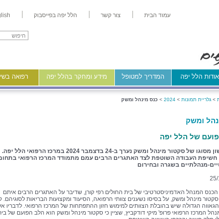
עמוד הבית
צור קשר
הלל יפה בפייסבוק
lish
ודות הלל יפה
המדריך למטופל
מידע ומחקר בהלל יפה
רפואה בשיר
>
גלריית תמונות
>
2024
>
כנס מינהל ומשק
נהל ומשק
ועם של הלל יפה
כנס ראשון מסוגו של סקטור מינהל ומשק נערך ב-24 בדצמבר 2024 במרכז הרפואי הלל יפה.
חשיפת העבודה השוטפת לצד האתגרים הרבים עמם מתמודד המרכז הרפואי בתחומ
יים-מנהלתיים בשגרה ובחירום
25/
כנס המנהל האדמיניסטרטיבי של בית החולים רפי קורן, שדיבר על האתגרים הרבים איתם
קטור מינהל ומשק, על בסיסו נשענים צוותי הרפואה, הסיעוד ומקצועות הבריאות לסוגיהם. קו
הגאווה הגדולה שיש בהובלת הצוותים למימוש חזון ההתפתחות של המרכז הרפואי. לדבריו אל
הל המרכז הרפואי פרופ' מיקי דודקביץ, שציין כי סקטור מינהל ומשק הוא הלב הפועם של בית