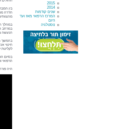
החולים ו
2015
2014
בין המברכ
שנים קודמות
חדרה מר 
המרכז הרפואי מאז ועד
מהצוותים
היום
נוסטלגיה
במרחב הכ
הנעשה מאח
חיטוי אנד
לקליטת ע
בסיום הכ
הרפואי וו
היה פורה 