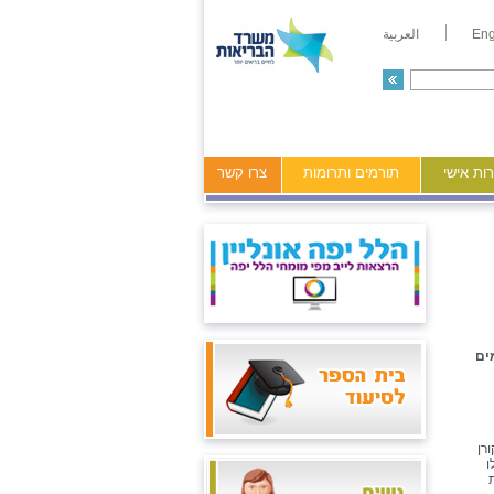
Eng
العربية
ות אישי
תורמים ותרומות
צרו קשר
ים
רן
ו