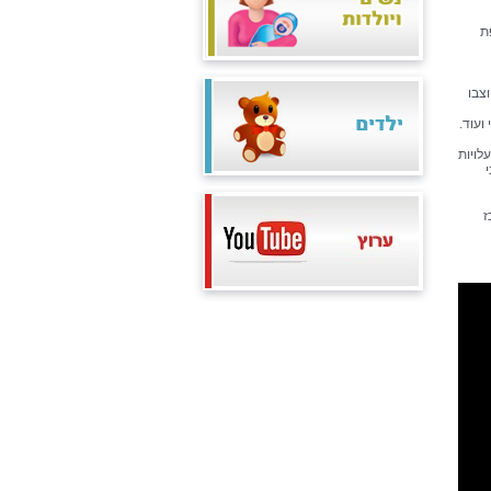
ת
 כ-30 פוסטרים שהוצבו
ועוד.
צום עלויות
ז