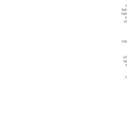
ה
קום
קות
ת
תו
ומה
נו
אף
,