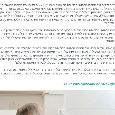
תת הידידים של המרכז הרפואי הלל יפה מר משה מורג: "אנו גאים על חנוכת המרכז החשוב הז
י לקהילת הנשים באזור ישנו מרכז מודרני ומתקדם לבריאות האישה. אני מקווה שהוא יהיה מ
כה ומזור, ריפוי ותקווה לכל מי שתתקבל בו לטיפול, ושישמש בית חם ומקצועי לכל הנשים שזקו
 תודה גדולה למר איציק פיינגולד, מנהל העיזבון ע"ש עדנה ויהודה סביר, על החלטתו לייעד א
זבון למען בית החולים. זהו עוד נדבך בתהליך צמיחתו והתפתחותו של בית החולים למען סביב
 הציבור".
ז הרפואי הלל יפה פרופ' מיקי דודקביץ: "צוות המומחים שלנו באגף נשים, יולדות ופריון הוא
בארץ. המרכז החדש נותן לנשים באזור את מרב התנאים המקצועיים, טכנולוגיות רפואיות
ומכשור חדשני, ושירות נעים ומזמין. אני אסיר תודה לעמותת הידידים ולמר פיינגולד על התר
הזאת".
נשים, יולדות ופריון של המרכז הרפואי הלל יפה פרופ' אילן ברוכים: "היכולת שלנו לתת מענה
מו גם סוגי הפעולות ומגוון המרפאות של האגף. זמינות התורים תגדל משמעותית, כי כעת יש ל
י בדיקה וכן חדרי פעולות שמצוידים בטכנולוגיות החדישות והמתקדמות ביותר. האגף שלנו שו
 בכל התחומים, ולכן ברור לנו כי המרכז החדש, שכולו במיקום אחד, מאפשר לבצע מגוון פעולות
 וניתוחיות – דבר חשוב לשיפור עבודת הצוות המטפל, ולשירות המטופלות שלנו".
חתם מר איציק פיינגולד, בשם קרן העיזבון של יהודה ועדנה סביר ז"ל, באומרו: זה מקום נהדר
שרות אמיתית לריפוי עבור כל אישה. תודה רבה לכל המעורבים על העשייה, הנכונות והביצוע
סף על המרכז והמרפאות לחצו כאן >>