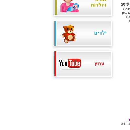
ים שונים
רפאת
 כגון
רת
,
 והוא