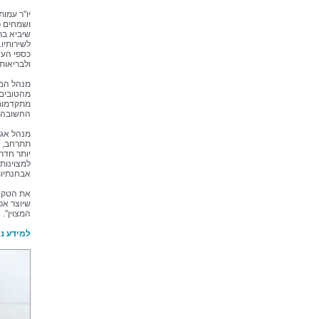
יו"ר עמו
ושמחים כ
שיביא בר
לשירותיו.
כספי העי
ולבריאות
מנהל המרכ
מהטובים 
מתקדמות 
החשובה 
מנהל אגף 
תתרחב, כ
יותר חדר
למצוינות
אבחנתיות
את הטקס 
שיוצר אפ
המצוין".
למידע נו