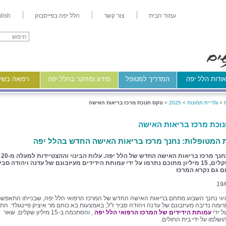
עמוד הבית
צור קשר
הלל יפה בפייסבוק
lish
ודות הלל יפה
המדריך למטופל
מידע ומחקר בהלל יפה
רפואה בשיר
>
גלריית תמונות
>
2025
>
טקס חנוכת מרכז בריאות האישה
וכת מרכז בריאות האישה
 המטופלות: נחנך מרכז בריאות האישה החדש בהלל יפה
השבוע נחנך מרכז בריאות האישה החדש של הלל יפה. עלות הבינוי וההצטיידות למעלה מ-20
מיליון שקלים, 15 מיליון מתוכם נתרמו על ידי עמותת הידידים מעיזבונם של עדנה ויהודה סבי
 גם נקרא המרכז
19/
גי נחנך השבוע מתחם בריאות האישה החדש של המרכז הרפואי הלל יפה, שבנייתו התאפש
רומה נדיבה מעיזבונם של עדנה ויהודה סביר ז"ל, באמצעות בא כוחם מר איציק פיינגולד. הת
 ידי
עמותת הידידים של המרכז הרפואי הלל יפה
, והסתכמה ב-15 מיליון שקלים. שאר
הושלמו על ידי בית החולים.