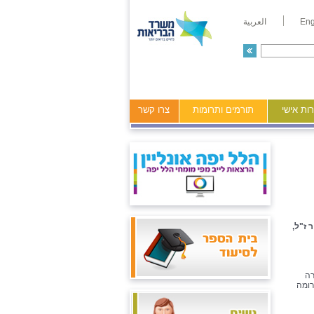
Eng
العربية
ות אישי
תורמים ותרומות
צרו קשר
ר ז"ל,
רה
רומה