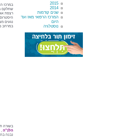
2015
2014
שחלקם בוצ
שנים קודמות
רצפת אגן,
המרכז הרפואי מאז ועד
היסטרוסק
היום
נגעים מצ
נוסטלגיה
במרחב מר
בשורה חש
הלנ"ה
, 
נבנה בהת