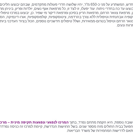
במרכז החדש, המשתרע על פני כ-650 מ"ר, יהיו שלושה חדרי פעולות מתקדמים, שבהם יבוצעו הליכ
עו עד כה בחדרי ניתוח. עוד יפעלו, זו לצד זו, כל מרפאות אגף נשים, יולדות ופריון, ביניהן מ
 מרפאת צוואר הרחם, מרפאות הריון בסיכון ומרפאת דיקור מי שפיר. כן, יבוצעו במרכז טיפולים
ופיה אבחנתית וטיפולית ללא צורך בהרדמה, ציטוסקופיות, קולפוסקופיות, אורו-דינמיקה, הס
וואר הרחם וטיפול בטרום-ממאירות, ושלל טיפולים חדשניים נוספים, הכול בציוד העדכני ביותר
ווח ונעים.
ובה נוספת, היא הקמת מתחם נפרד, בתוך
המרכז לנפגעי ונפגעות תקיפה מינית – מרכז
הפועל בבית החולים מזה מספר שנים. בשל הרגישות הנדרשת, קיימת למרכז זה כניסה נפרדת,
אם לדרישות המחמירות של משרד הבריאות.