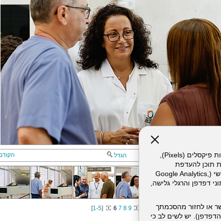
אתר זה עושה שימוש בקבצי עוגיות (Cookies) ובטכנולוגיות דומות, לרבות פיקסלים (Pixels),
הקודם
הגדל
ת תוכן להעדפת
המשתמש. חלק מהעוגיות והפיקסלים מופעלים ע"י ספקי שירות צד שלישי (Google Analytics,
וכו'), שעשויים לעבד מידע שאינו מזהה לרבות כתובת IP, נתוני דפדפן והרגלי גלישה,
ר או לחזור מהסכמתך
[
1
-
5
]
6
7
8
9
דפדפן). יש לשים לב כי