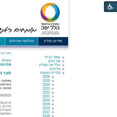
מודיעין ומידע
מחלקות ושירותים
א
עמוד הבית
עמוד הבית
|
Share
מה חדש
פתיחת 
הלל יפה אונליין
אירועים
גלריית תמונות
לזכר ה
2026
2025
נפתחה מ
2024
המרפאה 
מנשה. א
2023
2022
09/2025
2021
2020
אירוע מר
2019
חדרה). ה
2018
להגדיל ול
2017
המלחמה.
2016