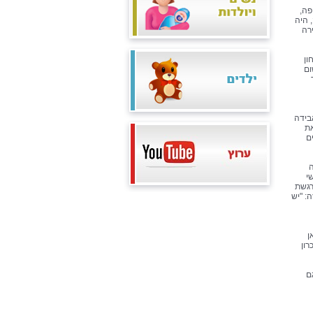
חות בהלל יפה,
 היה
רה
ון
ום
בידה
את
ם
ה
-8.10 הבינו אנשי
רגשת
: "יש
ן
רון
ם