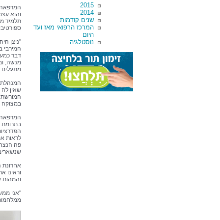
2015
2014
והוא עצמ
שנים קודמות
תלמיד מצ
המרכז הרפואי מאז ועד
ספורטיבי
היום
נוסטלגיה
"ניצן הי
המירבי ב
דבר כמעט
מנשה, וב
מתעלים הי
המנהלת ה
שאין לה 
המורשת ו
במצוקה ר
המרפאה, 
הפדרציות
לראות את
פה הנצחה
שנשארים מ
אחרונת ה
וראינו את
והמהות ש
"אני ממש
ממלחמות 