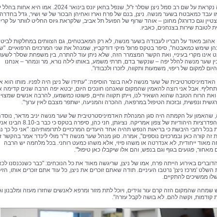
המרפאה נקראת על שם רב סמל ניצן שסלר ז"ל, שנפל בחאן יונס בינואר 2024. אמו היא א
ו עבד כמאבטח בשער מנשה. ניצן, בנם של פרח וארז ואחיהן הבכור של שי ושיר, גדל בחדרה,
טיין וגם כדורגלן מחונן – אוהד שרוף של הפועל תל אביב, שלקראת גיוס החליט לוותר על קריי
ת לטובת שירות בצנחנים, כאביו.
ה אהוב מאוד על חבריו לעבודה בשער מנשה, לא רק המאבטחים, גם הצוותים במחלקות לביטח
הן שימש כמאבטח", סיפר בטקס פרופ' מיקי דודקביץ, שמנהל את שני המרכזים הרפואיים. "ש
 אינו מקרי בעיניי, ואת הקשר המצמרר הזה, שלא ניתן עוד להתרה, בין משפחת שסלר לשער
ין שער מנשה להלל יפה – שנקשר בדם, תרתי משמע, באותו לילה נורא, מר ונמהר – אנחנו
ום למקום של ריפוי, משמעות ותקווה, לזכרו ולכבודו".
אדמיניסטרטיבית של שער מנשה לאה בוצר הוסיפה: "עתידו של ניצן היה לפניו. מותו הוא א
תחליף. אבל אני רוצה להאמין שהמקום שאנחנו חונכים היום, יבטא יפה הרבה שנים קדימה 
את הרוח הטובה שהוא השאיר לנו, וייתן תקווה וחיים, פשוטו כמשמעו, להרבה אנשים שמצויי
גשית ונפשית, ובזכות הטיפול במרפאה, ההכרה והמניעה, ישתפר מצבם לאין ערוך".
שהאמון על הקמתה היה סגן המנהלת האדמיניסטרטיבית של שער מנשה יניב מדאר, נוסד
בתרומת הפדרציות היהודיות של צפון אמריקה. נציגתן, חני כהן, סיפרה בטקס כי כבר ב
 בכל רחבי היבשת כי בריאות הנפש תהיה אחד היעדים המרכזיים לתרומותיהם: "אני כל כך נ
 זה קורה כאן ובמרכזים נוספים", אמרה. סגן מנהל שער מנשה ד"ר מולי לינדר אמר בהקשר זה
 מאוד ייחודית, לא אנדרטה או משהו פיזי, אלא משהו כמעט רוחני. בכל מלחמה יש הרבה
אחור, פגועים בגוף וגם בנפש, והם אלו שיקבלו כאן טיפול".
דוברים באירוע הייתה פרח, אמו של ניצן, שריגשה מאוד את כל הנוכחים: "כבר כשנכנסנו לכא
 השלט 'מרכז ניצן' נרטבו העיניים. תודה שאתם זוכרים את ניצן, כל עוד אתם זוכרים אותו, הזיכ
לו ממשיכים להתקיים.
 שמחה שהמקום הזה קרם עור וגידים, ויוכל לתת מזור ומרפא לאנשים שחזרו מעזה ומלבנון וג
קודמות, וקשה להם. לא בושה לקבל עזרה".