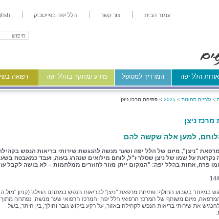
עמוד הבית
צור קשר
הלל יפה בפייסבוק
lish
ודות הלל יפה
המדריך למטופל
מידע ומחקר בהלל יפה
רפואה בשיר
>
גלריית תמונות
>
2025
>
פתיחת מרכז ניצן
מרכז ניצן
לוחם, למען אלה שקשה להם
רפאת "ניצן", מיזם של הלל יפה ושער מנשה להנגשת שירותי בריאות הנפש בקהילה
נקראת על שמו של ניצן שסלר ז"ל, לוחם מילואים שנהרג בעזה, ועבד כמאבטח בשער
מו פרח, אחות בהלל יפה: "המקום ייתן מזור לחוזרים ממלחמות – לא בושה לקבל עז
14/
גש במיוחד בשבוע החולף: פתיחת מרפאת "ניצן" לבריאות הנפש במתחם הווילג' (קניון "מול הח
מרפאה, מיזם משותף של המרכז הרפואי הלל יפה והמרכז הרפואי שער מנשה, נפתחה מתוך ר
הנגיש את שירותי בריאות הנפש לקהילה באזור, על רקע ביקוש גובר והולך, בין היתר, בשל