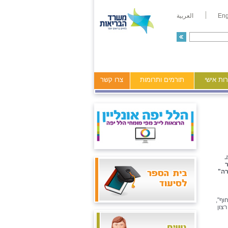
Eng
العربية
ות אישי
תורמים ותרומות
צרו קשר
.
רה"
וף",
צון