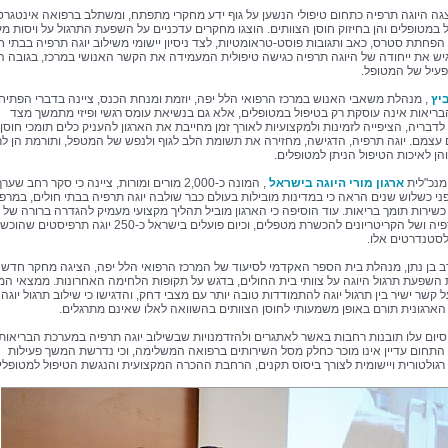
גה היוגה תרפיה כתחום טיפולי הנשען על גוף ידע מחקרי מתפתח, ומשתלב ברפואה אינטגרט
ל במטופלים והן בחיזוק חוסן הצוותים. הוצגו מחקרים עדכניים על השפעת התרגול על ויסות מ
הפחתת סטרס, כאב ותגובות פוסט-טראומטיות, לצד ניסיון יישומי משילוב יוגה תרפיה בבתי חו
גיש את ייחודה של היוגה תרפיה כגישה טיפולית המעמידה את הקשר האנושי במרכז, בגובה הע
פעיל של המטופל.
ביץ
, מנהלת משאבי האנוש במרכז הרפואי הלל יפה, יוזמת ומנחת הכנס, ציינה בדברי הפתיחה
ריאות אינה עוסקת רק בטיפול במטופלים, אלא גם בנשיאת עומס רגשי ופיזי מתמשך מצד
לדבריה, הציפייה לזמינות ולמקצועיות לאורך זמן מחייבת את הארגון להעניק כלים תומכי חוסן
עצמם. יוגה תרפיה, הדגישה, מחזירה את תשומת הלב לגוף ולנפש של המטפל, ותורמת הן לר
הן לאיכות הטיפול הניתן למטופלים.
 מנכ"לית
ארגון מורי היוגה בישראל
, המונה כ-2,000 מורים ומורות, ציינה כי סקר רחב שער
פני כשלוש שנים הראה כי במדינות מובילות בעולם כבר שולבה יוגה תרפיה בבתי חולים, במרפ
כשירות תומך בריאות. עוד הוסיפה כי הארגון מוביל תהליך מקצועי מעמיק להגדרה ברורה של 
היוגה תרפיה ושל הקריטריונים להכשרת מטפלים, וכיום פועלים בישראל כ-250 יוגה תרפיסטים ש
סטנדרטים אלו.
רב בן נתן, מנהלת בית הספר האקדמי לסיעוד של המרכז הרפואי הלל יפה, הציגה מחקר חדשנ
השפעת תרגול היוגה על צוותי בית החולים, בדגש על תקופות הלחימה האחרונות. ממצאי ה
 קשר ישיר בין תרגול יוגה להתמודדות טובה יותר עם מצבי דחק, והדגישו כי שילוב תרגול יוגה
ארגונית תורם באופן משמעותי לחוסן הצוותים בהשוואה לאלו שאינם מתרגלים.
יום עלו תובנות רחבות באשר לאתגרים ולהזדמנויות שבשילוב יוגה תרפיה במערכת הבריאות.
 התחום עדיין אינו מוכר כחלק מסל השירותים ברפואה המשלימה, וכי נדרשת המשך פעילות
רגולטורית ויישומית לצורך ביסוס תקנים, הרחבת ההכרה המקצועית והנגשת הטיפול למטופלי