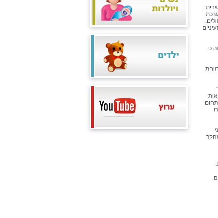
יבית
ערכת
לים.
יניים
 כי
ווחת
ך
אות
תחום
הוכשרו
י
מחקר
ם.