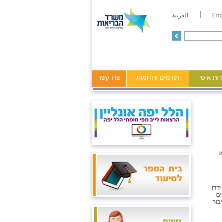
Eng
العربية
ות אישי
תורמים ותרומות
צרו קשר
ה
דדו
ים
בור