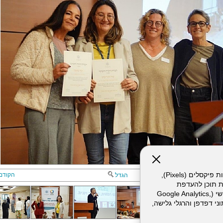
אתר זה עושה שימוש בקבצי עוגיות (Cookies) ובטכנולוגיות דומות, לרבות פיקסלים (Pixels),
הקודם
הגדל
ת תוכן להעדפת
המשתמש. חלק מהעוגיות והפיקסלים מופעלים ע"י ספקי שירות צד שלישי (Google Analytics,
וכו'), שעשויים לעבד מידע שאינו מזהה לרבות כתובת IP, נתוני דפדפן והרגלי גלישה,