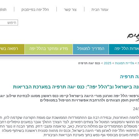
עמוד הבית
צור קשר
הלל יפה בפייסבוק
lish
ודות הלל יפה
המדריך למטופל
מידע ומחקר בהלל יפה
רפואה בשיר
>
גלריית תמונות
>
2025
>
כנס יוגה תרפיה
גה תרפיה
ה בישראל וב"הלל יפה": כנס יוגה תרפיה במערכת הבריאות
פואי הלל יפה וארגון מורי היוגה בישראל קיימו כנס ראשון מסוגו לבחינת שילוב יוג
חיזוק חוסן הצוותים ולהרחבת אפשרויות הטיפול במטופלים
24/
חמה האחרונות, ובמידה רבה גם ההתמודדות הממושכת עם מגפת הקורונה שקדמה להן, חי
 הרגשי והמקצועי המוטל על צוותים רפואיים, לצד הצורך ההולך וגובר במענים טיפוליים רחב
ר מטופלים המתמודדים עם מחלות כרוניות, כאב, טראומה ומצבי דחק. מתוך הבנה זו נוצר החי
 הרפואי הלל יפה לארגון מורי היוגה בישראל, וכנס זה מהווה סנונית ראשונה בשיתוף פעולה
פתח מענים מבוססי גוף-נפש בתוך מערכת הבריאות הציבורית.