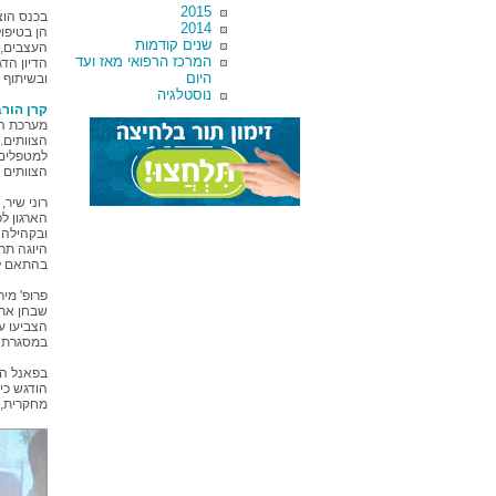
2015
בכנס הוצ
2014
הן בטיפו
שנים קודמות
העצבים, 
המרכז הרפואי מאז ועד
הדיון הד
היום
ובשיתוף 
נוסטלגיה
קרן הור
מערכת הב
הצוותים. 
למטפלים 
הצוותים ו
רוני שיר,
הארגון ל
ובקהילה 
בהתאם ל
פרופ' מי
שבחן את 
הצביעו על
במסגרת ה
בפאנל הס
הודגש כי
מחקרית, 