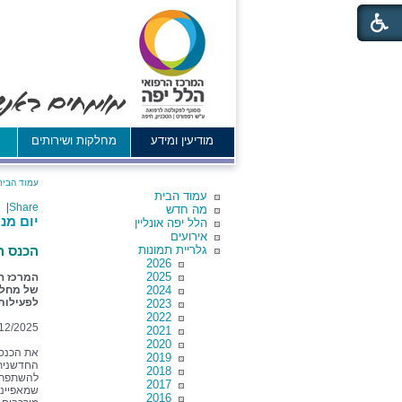
מודיעין ומידע
מחלקות ושירותים
א
עמוד הבית
עמוד הבית
|
Share
מה חדש
יום מנ
הלל יפה אונליין
אירועים
גלריית תמונות
הכנס ה
2026
2025
המרכז ה
2024
של מחלק
לפעילות
2023
2022
12/2025
2021
2020
את הכנס
2019
החדשנית,
2018
להשתפר ו
2017
שמאפיינת
2016