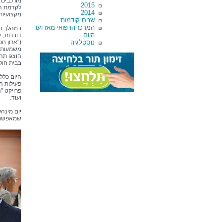
מורכבים ג
2015
לקדמת הב
2014
מקצועיות
שנים קודמות
המרכז הרפואי מאז ועד
במהלך הי
היום
נוסטלגיה
("ארון ח
הוצגו תה
בבית חולי
היום כלל
פעילות ה
פרויקט "
ועוד.
יום מינה
שמאפשרת 