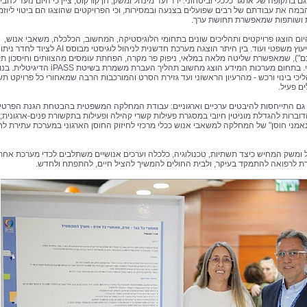
ם בתקופה של אתגר כלכלי וביטחוני. יו"ר ועד מינהל ומשק, חן קורקוס, ציין כי היום נועד להבי
מה את עבודתם של רבים שפועלים בצנעה ובמסירות, וכי הפרויקטים שהוצגו הם ביטוי ליוזמ
 ושותפות שמאפשרת תחושת ערך.
ום הוצגו פרויקטים ותהליכים שונים בתחומי הלוגיסטיקה, המחשוב, הכלכלה, משאבי אנוש,
דוברות, ייעוץ משפטי ועוד. בין היתר הוצגה מערכת חדשנית לניהול לוגיסטי מבוסס AI לציוד לחד
כם"), שמאפשרת שליטה מלאה במלאי, ניפוק פר מקרה, הפחתת עומסים מהצוותים וחיסכון תק
משמעותי. בתחום מערכות המידע הוצג מחשוב תהליך העברת משמרת בשיטת iPASS ה
ליכי בינוי ורכש - מהרעיון הראשוני ועד גזירת הסרט והמורכבות הרבה שמאחורי כל פרויקט ת
ם פעיל.
 גם התייחסות להיבטים ערכיים וארגוניים: עבודת המחלקה המשפטית בהבטחת הגנת הפרטיו
דוברות להגדלת מוניטין חיובי במסגרת פעילות קשרי קהילה ופעילות בתקשורת פנים-ארגונית;
נאמני חוסן" של המחלקה למשאבי אנוש ככלי מרכזי לחיזוק החוסן הארגוני במערכת עתירת לח
ל ומשק המחיש כיצד תשתיות, טכנולוגיה, כלכלה וערכים אנושיים משתלבים לכדי מערכת אחת
לרפואה להתמקד בעיקר, ולבית החולים להמשיך להציל חיים, להתפתח ולחדש.