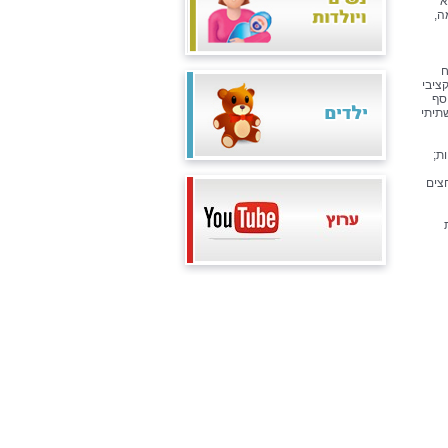
א
ה,
ר ניתוח
ציבי
דיגיטלית. בנוסף
שתיתי
ת;
צים