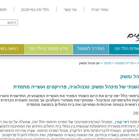
עמוד הבית
צור קשר
הלל יפה בפייסבוק
lish
ודות הלל יפה
המדריך למטופל
מידע ומחקר בהלל יפה
רפואה בשיר
>
גלריית תמונות
>
2025
>
יום מנהל ומשק
הל ומשק
שנתי של מינהל ומשק: טכנולוגיה, פרויקטים ועשייה מתמדת
רפואי הלל יפה קיים את היום השנתי המאיר את העשייה המקצועית, החדשנית והערכ
ות הלוגיסטיקה והמינהל - שמתקיימת מאחורי הקלעים, אך מהווה תשתית הכרחית
 רפואית בטוחה ואיכותית ומחזיקה את בית החולים בתנועה מתמדת
28/
 פתח
רפי קורן
, המנהל האדמיניסטרטיבי של המרכז הרפואי הלל יפה, שהעלה על נס את ה
 היצירתית ומעוררת ההתפעלות שנעשית בין כותלי בית החולים והדגיש את המחויבות להמשי
להתקדם. הצטרף לדבריו פרופ' מיקי דודקביץ, מנהל המרכז הרפואי, שציין את רוח ההתגייסו
 את הארגון בשגרה ובחירום, את הגאווה בעשייה המשותפת, ואת היכולת להוביל פרויקטים