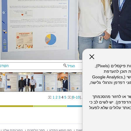
אתר זה עושה שימוש בקבצי עוגיות (Cookies) ובטכנולוגיות דומות, לרבות פיקסלים (Pixels),
הקודם
הגדל
ת תוכן להעדפת
המשתמש. חלק מהעוגיות והפיקסלים מופעלים ע"י ספקי שירות צד שלישי (Google Analytics,
וכו'), שעשויים לעבד מידע שאינו מזהה לרבות כתובת IP, נתוני דפדפן והרגלי גלישה,
ר או לחזור מהסכמתך
1
2
3
4
5
[
6
-
10
]
...
[
11
]
דפדפן). יש לשים לב כי
 מהשירותים באתר עלולים שלא לפעול
וש באתר
מפת אתר
הצהרת נגישות
חוק חופש המידע
ספר טלפונים
הפורומים שלנו