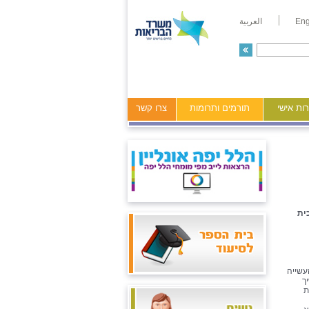
Eng
العربية
ות אישי
תורמים ותרומות
צרו קשר
ית
עשייה
ך
ת