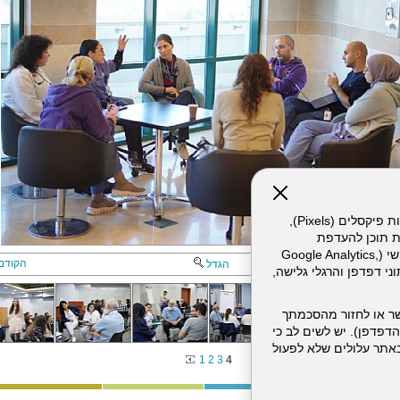
אתר זה עושה שימוש בקבצי עוגיות (Cookies) ובטכנולוגיות דומות, לרבות פיקסלים (Pixels),
ת תוכן להעדפת
המשתמש. חלק מהעוגיות והפיקסלים מופעלים ע"י ספקי שירות צד שלישי (Google Analytics,
הקודם
הגדל
וכו'), שעשויים לעבד מידע שאינו מזהה לרבות כתובת IP, נתוני דפדפן והרגלי גלישה,
ר או לחזור מהסכמתך
דפדפן). יש לשים לב כי
 מהשירותים באתר עלולים שלא לפעול
1
2
3
4