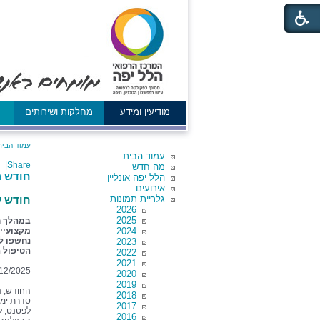
מודיעין ומידע
מחלקות ושירותים
א
עמוד הבית
עמוד הבית
|
Share
מה חדש
חודש 
הלל יפה אונליין
אירועים
גלריית תמונות
חודש ש
2026
2025
2024
מקצועיים
נחשפו למ
2023
הטיפול 
2022
2021
12/2025
2020
2019
החודש, נ
2018
סדרת ימי
2017
לפטנט, למ
2016