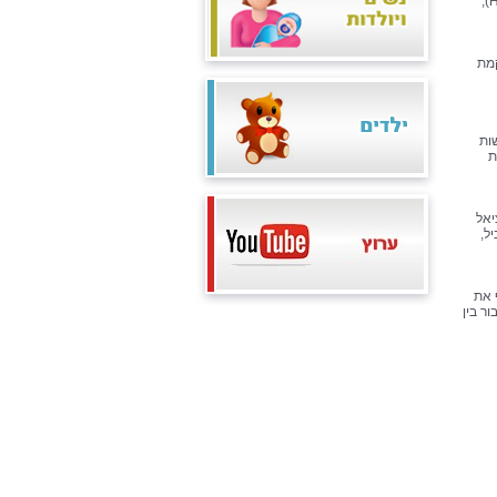
ההצלחה של היזם והמשקיע תום לבנה. בהמשך החודש, בשיתוף פעולה עם המכון הטכנולוגי חולון (HIT),
ן, להקמת
ות
ת
יאל
ל,
 את
ר בין