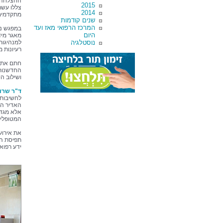
2015
2014
מתקדמים 
שנים קודמות
המרכז הרפואי מאז ועד
היום
מאגר מידע
נוסטלגיה
למנהיגות 
רעיונות מ
חתם את ה
החדשנות,
ושילוב ה
ד"ר שרו
לחשיבות 
האדיר הטמ
אלא מגדל
המטופלים
את אירוע
תפיסת הע
ידע רפוא