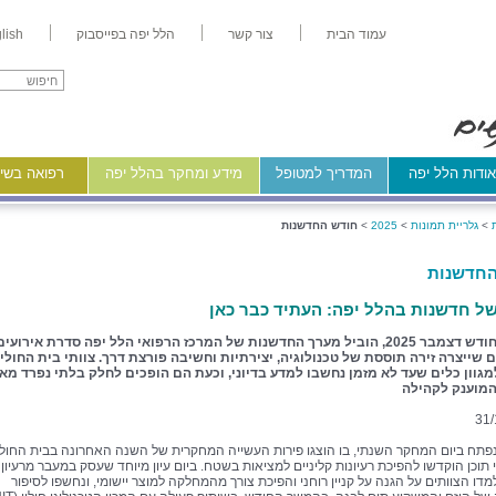
עמוד הבית
צור קשר
הלל יפה בפייסבוק
lish
ודות הלל יפה
המדריך למטופל
מידע ומחקר בהלל יפה
רפואה בשיר
>
גלריית תמונות
>
2025
>
חודש החדשנות
החדשנות
ל חדשנות בהלל יפה: העתיד כבר כאן
במהלך חודש דצמבר 2025, הוביל מערך החדשנות של המרכז הרפואי הלל יפה סדרת אירועים
 שייצרה זירה תוססת של טכנולוגיה, יצירתיות וחשיבה פורצת דרך. צוותי בית החולי
גוון כלים שעד לא מזמן נחשבו למדע בדיוני, וכעת הם הופכים לחלק בלתי נפרד מא
המוענק לקהילה
31/
פתח ביום המחקר השנתי, בו הוצגו פירות העשייה המחקרית של השנה האחרונה בבית החולי
 תוכן הוקדשו להפיכת רעיונות קליניים למציאות בשטח. ביום עיון מיוחד שעסק במעבר מרעיון
דו הצוותים על הגנה על קניין רוחני והפיכת צורך מהמחלקה למוצר יישומי, ונחשפו לסיפור