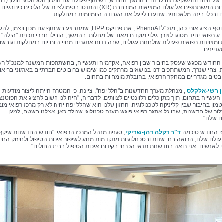
צללו עשרות המשתתפים אל עולם המציאות המורחבת (XR) והתנסו בסימולציות של הליכים כירורגיים
ובכלי בינה מלאכותית שנועדו לייעל את העבודה היומיומית במחלקות.
במפגש נוסף הציג אורי כהן, מנכ"ל PhenoAI , את פרויקט HPP, שמתבצע בשיתוף עם מכון ויצמ
 רפואי יחיד מסוגו לצורך גילוי מוקדם מאוד של מחלות. בהמשך, הובילו חברי תכנית "הילה"
ומצוינות רפואית פעילות שולחנות עגולים, שבה נדונו אתגרים מחיי היום יום במחלקות וגובשו
עניינים.
חודש מפגש שעסק בחיבור שבין רפואה, אקדמיה ותעשייה, בהשתתפות המשנה למנכ"ל רש
 צחי שנרך. המשתתפים דנו בנושאים מרתקים כמו שימוש ברובוטים חברתיים בארגוני בריאו
יבטים מגדריים במחקר הרפואי, בהובלת מומחיות בתחום.
ן רשי-אלקלס
, מנהלת מערך החדשנות
ב"הלל יפה", ציינה, כי המטרה הייתה ליצור מודעות
העשייה בתחום, תוך מתן כלים רלוונטיים לצוותים. לדבריה, "היה לנו חשוב להציג את הפוטנצ
ון בחיבור שבין קליניקה לטכנולוגיה. החזון שלנו הוא שהלל יפה יהיה לא רק מרכז רפואי מובי
ור של חדשנות, שבו כל אתגר רפואי פוגש מענה טכנולוגי שנולד כאן, אצלנו בשטח, למען
 שלנו".
י החודש סיכמה
ד"ר דקלה דהן-שריקי
, סגנית מנהל המרכז הרפואי: "חודש החדשנות שיקף
ולם שלנו, הרואה בחדשנות ובטכנולוגיות מתקדמות מנוע לשיפור איכות הטיפול ולחיזוק החיבו
י לאנשים. אני רואה בחדשנות תנאי הכרחי בקידום איכות הטיפול בבית החולים".