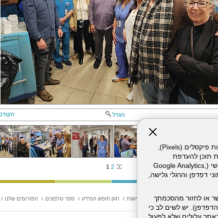
הקודם
הגדל
אתר זה עושה שימוש בקבצי עוגיות (Cookies) ובטכנולוגיות דומות, לרבות פיקסלים (Pixels),
ת תוכן להעדפת
המשתמש. חלק מהעוגיות והפיקסלים מופעלים ע"י ספקי שירות צד שלישי (Google Analytics,
1
2
וכו'), שעשויים לעבד מידע שאינו מזהה לרבות כתובת IP, נתוני דפדפן והרגלי גלישה,
ר או לחזור מהסכמתך
וש באתר
מפת אתר
הצהרת נגישות
חוק חופש המידע
ספר טלפונים
הפורומים שלנו
דפדפן). יש לשים לב כי
 מהשירותים באתר עלולים שלא לפעול