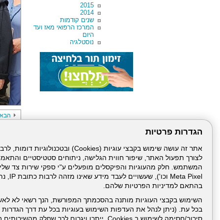
2015
2014
שנים קודמות
המרכז הרפואי מאז ועד
היום
נוסטלגיה
הבא
הגדרות פרטיות
לצורך תפעול האתר, שיפור חווית הגלישה, ניתוחים סטטיסטיים והתאמ
Meta Pixel 
בהתאם למדיניות הפרטיות שלהם.
דרונט
השימוש בקבצי העוגיות מותנה בהסכמתך המפורשת, הנך רשאי לא לאש
דיגיטל
בכל עת. (ניתן לנהל את העדפות השימוש בעוגיות בכל עת דרך הגדרות ה
-
סירוב/חסימה לשימוש ב Cookies, ייתכן ויגרום לכך שחלק
בניית