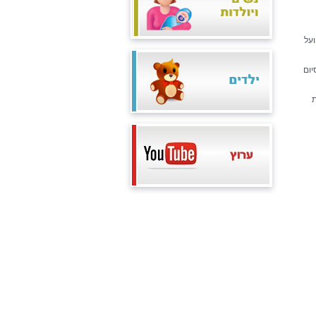
על
יום
ת