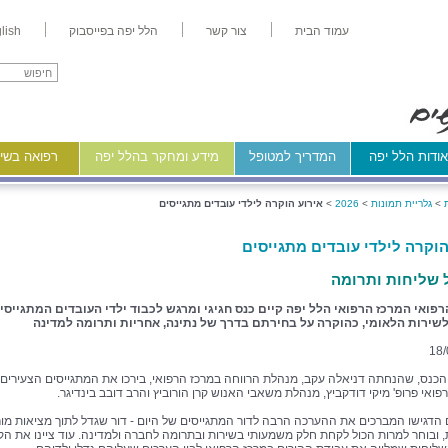
עמוד הבית
צור קשר
הלל יפה בפייסבוק
lish
ודות הלל יפה
המדריך למטופל
מידע ומחקר בהלל יפה
רפואה בשיר
>
גלריית תמונות
>
2026
>
אירוע הוקרה לילדי עובדים מתגייסים
הוקרה לילדי עובדים מתגייסים
 שליחות ותרומה
פואי המרכז הרפואי הלל יפה קיים כנס חגיגי ומרגש לכבוד ילדי העובדים המתגייסי
לשירות הלאומי, כהוקרה על בחירתם בדרך של נתינה, אחריות ותרומה למדינה
18/
כנס, שהנחתה דניאלה עקב, מנהלת הרווחה במרכז הרפואי, בירכו את המתגייסים הצעירים
ואי פרופ' מיקי דודקביץ, מנהלת משאבי האנוש קרן הורוביץ והרב דובב בינדיגר.
הדגישו המברכים את ההערכה הרבה לדור המתגייסים של היום - דור שגדל לתוך מציאות מו
 ובוחר למרות הכול לקחת חלק משמעותי בשירות ובתרומה לחברה ולמדינה. עוד ציינו את ה