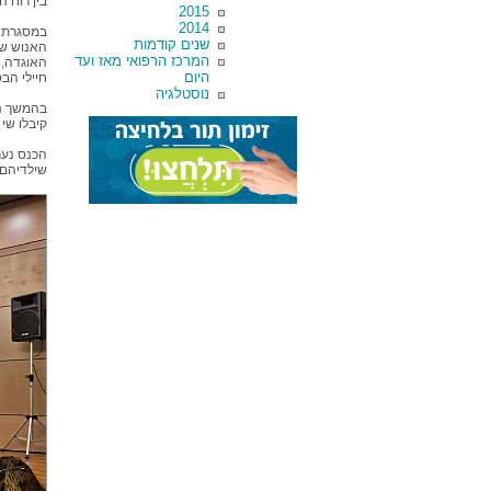
בין רוח 
2015
2014
במסגרת ה
שנים קודמות
המרכז הרפואי מאז ועד
האוגדה, 
היום
חיילי הבס
נוסטלגיה
בהמשך נה
קיבלו שי
הכנס נער
שילדיהם ע