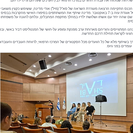
השליחות שמלווה את עבודת ההורים במרכז הרפואי לבין הערכים שעליהם גדלו ילדיהם.
כנס התקיימה הרצאה מעוררת השראה של סא"ל (מיל') אודי מדינה, ששימש כקצין משאבי
האנוש של אוגדת עזה ב-7 באוקטובר. מדינה שיתף את המשתתפים בסיפורו האישי מהקרבות בבסיס
שם שהה יחד עם אשתו ושלושת ילדיו במהלך מתקפת המחבלים, ונלחם להגנה על משפחתו ו
יס.
נו המתגייסים והוריהם מארוחת ערב מפנקת ומופע על-חושי של המנטליסט דביר באשי, ובס
 חגיגי לקראת תחילת דרכם החדשה.
ך בשיתוף מלא של כל הוועדים מכל הסקטורים של המרכז הרפואי, לרווחת העובדים והעובדו
ומדים בפני גיוס.