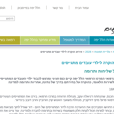
עמוד הבית
צור קשר
הלל יפה בפייסבוק
lish
ודות הלל יפה
המדריך למטופל
מידע ומחקר בהלל יפה
רפואה בשיר
>
גלריית תמונות
>
2026
>
אירוע הוקרה לילדי עובדים מתגייסים
הוקרה לילדי עובדים מתגייסים
 שליחות ותרומה
פואי המרכז הרפואי הלל יפה קיים כנס חגיגי ומרגש לכבוד ילדי העובדים המתגייסי
לשירות הלאומי, כהוקרה על בחירתם בדרך של נתינה, אחריות ותרומה למדינה
18/
כנס, שהנחתה דניאלה עקב, מנהלת הרווחה במרכז הרפואי, בירכו את המתגייסים הצעירים
ואי פרופ' מיקי דודקביץ, מנהלת משאבי האנוש קרן הורוביץ והרב דובב בינדיגר.
הדגישו המברכים את ההערכה הרבה לדור המתגייסים של היום - דור שגדל לתוך מציאות מו
 ובוחר למרות הכול לקחת חלק משמעותי בשירות ובתרומה לחברה ולמדינה. עוד ציינו את ה