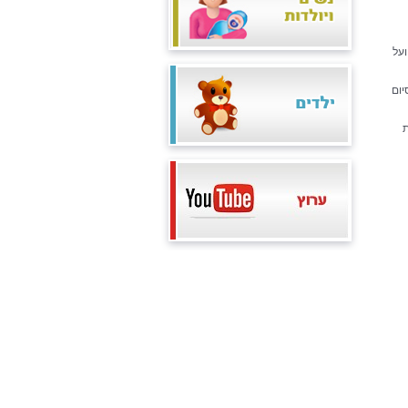
על
יום
ת