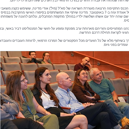
השליחות שמלווה את עבודת ההורים במרכז הרפואי לבין הערכים שעליהם גדלו ילדיהם.
כנס התקיימה הרצאה מעוררת השראה של סא"ל (מיל') אודי מדינה, ששימש כקצין משאבי
האנוש של אוגדת עזה ב-7 באוקטובר. מדינה שיתף את המשתתפים בסיפורו האישי מהקרבות בבסיס
שם שהה יחד עם אשתו ושלושת ילדיו במהלך מתקפת המחבלים, ונלחם להגנה על משפחתו ו
יס.
נו המתגייסים והוריהם מארוחת ערב מפנקת ומופע על-חושי של המנטליסט דביר באשי, ובס
 חגיגי לקראת תחילת דרכם החדשה.
ך בשיתוף מלא של כל הוועדים מכל הסקטורים של המרכז הרפואי, לרווחת העובדים והעובדו
ומדים בפני גיוס.