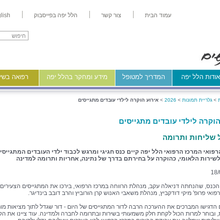
עמוד הבית
צור קשר
הלל יפה בפייסבוק
lish
ודות הלל יפה
המדריך למטופל
מידע ומחקר בהלל יפה
רפואה בשיר
>
גלריית תמונות
>
2026
>
אירוע הוקרה לילדי עובדים מתגייסים
הוקרה לילדי עובדים מתגייסים
 שליחות ותרומה
פואי המרכז הרפואי הלל יפה קיים כנס חגיגי ומרגש לכבוד ילדי העובדים המתגייסי
לשירות הלאומי, כהוקרה על בחירתם בדרך של נתינה, אחריות ותרומה למדינה
18/
כנס, שהנחתה דניאלה עקב, מנהלת הרווחה במרכז הרפואי, בירכו את המתגייסים הצעירים
ואי פרופ' מיקי דודקביץ, מנהלת משאבי האנוש קרן הורוביץ והרב דובב בינדיגר.
הדגישו המברכים את ההערכה הרבה לדור המתגייסים של היום - דור שגדל לתוך מציאות מו
 ובוחר למרות הכול לקחת חלק משמעותי בשירות ובתרומה לחברה ולמדינה. עוד ציינו את ה