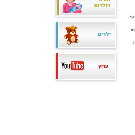
על
יום
ת