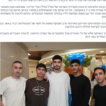
השליחות שמלווה את עבודת ההורים במרכז הרפואי לבין הערכים שעליהם גדלו ילדיהם.
כנס התקיימה הרצאה מעוררת השראה של סא"ל (מיל') אודי מדינה, ששימש כקצין משאבי
האנוש של אוגדת עזה ב-7 באוקטובר. מדינה שיתף את המשתתפים בסיפורו האישי מהקרבות בבסיס
שם שהה יחד עם אשתו ושלושת ילדיו במהלך מתקפת המחבלים, ונלחם להגנה על משפחתו ו
יס.
נו המתגייסים והוריהם מארוחת ערב מפנקת ומופע על-חושי של המנטליסט דביר באשי, ובס
 חגיגי לקראת תחילת דרכם החדשה.
ך בשיתוף מלא של כל הוועדים מכל הסקטורים של המרכז הרפואי, לרווחת העובדים והעובדו
ומדים בפני גיוס.