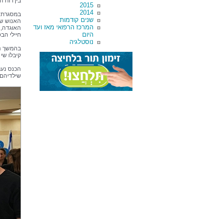
בין רוח 
2015
2014
במסגרת ה
שנים קודמות
המרכז הרפואי מאז ועד
האוגדה, 
היום
חיילי הבס
נוסטלגיה
בהמשך נה
קיבלו שי
הכנס נער
שילדיהם ע