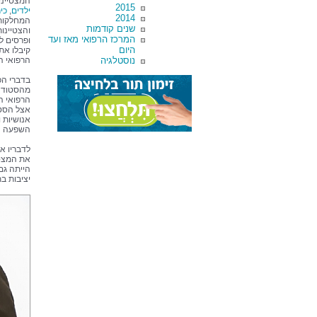
המצטייני
2015
ילדים
,
כי
2014
המחלקות 
שנים קודמות
והצטיינו
המרכז הרפואי מאז ועד
ופרסים ל
היום
קיבלו את
נוסטלגיה
הרפואי הל
בדברי הפ
מהסטודנט
הרפואי ה
אצל הסטו
אנושיות 
השפעה חי
לדבריו א
את המצטי
הייתה גם
יציבות ב