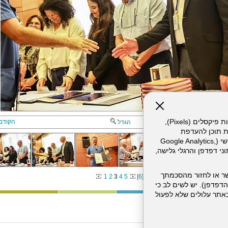
אתר זה עושה שימוש בקבצי עוגיות (Cookies) ובטכנולוגיות דומות, לרבות פיקסלים (Pixels),
הקודם
הגדל
ת תוכן להעדפת
המשתמש. חלק מהעוגיות והפיקסלים מופעלים ע"י ספקי שירות צד שלישי (Google Analytics,
וכו'), שעשויים לעבד מידע שאינו מזהה לרבות כתובת IP, נתוני דפדפן והרגלי גלישה,
ר או לחזור מהסכמתך
1
2
3
4
5
[
6
]
דפדפן). יש לשים לב כי
 מהשירותים באתר עלולים שלא לפעול