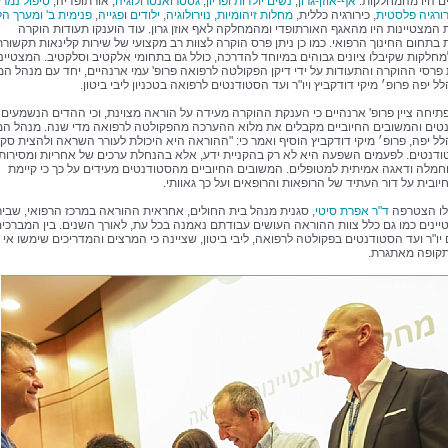
ם היו מהמחלקות:
אף-אוזן-גרון
,
נשים יולדות ופריון
,
גסטרואנטרולוגיה
, אורתופדיה,
טיפול נמרץ
רורגיה פלסטית
, כירורגיה כללית,
מחלות זיהומיות
,
נוירולוגיה
,
ילודים
ו
פגייה
,
פנימית ב'
ומערך הל
המצטיינות היו מהאגף האורתופדי ומהמחלקה לאף אוזן גרון. עוד הוענקו תעודות הוקרה
ת בתחום החינוך הרפואי. כמו כן ניתן פרס הוקרה לצוות רב מקצועי של שירות קלינאות תקשורת
מחלקות שקיבלו ציונים גבוהים במיוחד להדרכה, כולל גם בתחומי אלקטיב וסלקטיב. המצטיינ
 פרסי ההוקרה והתעודות על ידי דיקן הפקולטה לרפואה פרופ' עמי ארנהיים, יחד עם מנהל המ
ל יפה פרופ׳ מיקי דודקביץ ויו"ר ועד הסטודנטים לרפואה בטכניון ליבי ביטון.
תיחה ציין פרופ' ארנהיים כי הענקת ההוקרה מעידה על הוראה מצוינת, וכי ההדים הנשמעים
ים והמשובים החיוביים מקבלים את מלוא ההערכה מהפקולטה לרפואה מדי שנה. מנהל המ
לל יפה, פרופ׳ מיקי דודקביץ הוסיף ואמר כי: "ההוראה היא היכולת לעורר השראה ולהצית סק
דנטים. לפעמים השפעה היא לא רק בהקניית ידע, אלא בהנחלת ערכים של אחריות ומסירות,
וחמלה ודאגה אמיתית למטופלים. המשובים החיוביים מהסטודנטים מעידים על כך כי קיימת
ובית על דור העתיד של הרופאות והרופאים ועל כך גאוותי.
לו הצטרפה
ד"ר אפרת סיטי
, סגנית מנהל בית החולים, אחראית ההוראה במרכז הרפואי, שבי
ינים כמו גם כלל צוות ההוראה העושים עבודתם נאמנה בכל עת, לאורך השנים. בין המברכי
 יו"ר ועד הסטודנטים בפקולטה לרפואה, ליבי ביטון, שציינה כי המרצים והמדריכים שימשו אי 
תקופה מאתגרת.