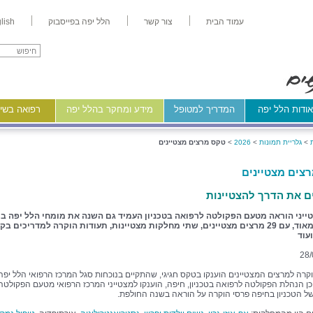
עמוד הבית
צור קשר
הלל יפה בפייסבוק
lish
ודות הלל יפה
המדריך למטופל
מידע ומחקר בהלל יפה
רפואה בשיר
>
גלריית תמונות
>
2026
>
טקס מרצים מצטיינים
צים מצטיינים
 את הדרך להצטיינות
ייני הוראה מטעם הפקולטה לרפואה בטכניון העמיד גם השנה את מומחי הלל יפה ב
מרשים מאוד, עם 29 מרצים מצטיינים, שתי מחלקות מצטיינות, תעודות הוקרה למדריכים ב
עוד
28/
קרה למרצים המצטיינים הוענקו בטקס חגיגי, שהתקיים בנוכחות סגל המרכז הרפואי הלל יפה
כן הנהלת הפקולטה לרפואה בטכניון, חיפה, הוענקו למצטייני המרכז הרפואי מטעם הפקולטה
ל הטכניון בחיפה פרסי הוקרה על הוראה בשנה החולפת.