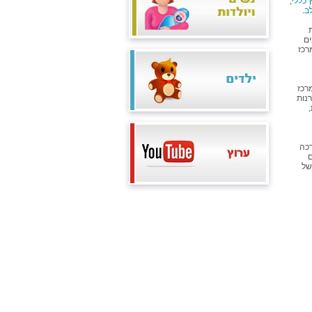
 כללי
,
ב
.
ים
רכז
רכז
רנות
רכה
ם
של