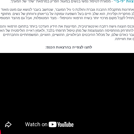
צוות "לי-בי"
- מסגרת לטיפול נפשי בנשים במעגל הפריון במרפאת "שלו" של המערך.
חרונות מתקבלת ההבנה גוברת והולכת כי גיל המעבר, שנחשב בעבר לנושא עם מעט מאוד
 מחקרית וקלינית, הוא שלב חיים בעל השפעה עמוקה על בריאותן ורווחתן של נשים. מתוקף כ
חיל לקבל מקום מרכזי יותר בשיח הרפואי והטיפולי - מצד המטופלות, אבל גם מהצד המטפל
נס הוצגה גישה רחבה ואינטגרטיבית, המייצגת את הידע העדכני ביותר בתחום הרפואי והנפ
התרחק מהתפיסה המצמצמת של מתן טיפול תרופתי בלבד, ולאמץ ראייה הוליסטית של הא
בר כאדם שלם, על מכלול ההיבטים הביולוגיים, הרגשיים, הזוגיים, המשפחתיים והחברתיים
את חווייתה.
לחצו לצפייה בהרצאות הכנס: