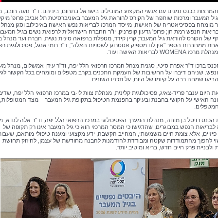
המרצות בכנס נמנים עם אנשי המקצוע המובילים בישראל בתחום, ביניהם: ד"ר נועה חובב, 
יל המעבר ומרכזת שותפה של הקורס להוראת גיל המעבר באוניברסיטת תל אביב; פרופ' מיקי 
 מומחה בפסיכיאטריה של האישה, מייסד המרכז לבריאות נפש האישה באיכילוב וסגן מנהל
ריאות הנפש רמת חן; פרופ' גדעון קופרניק, יו"ר החברה הישראלית לרפואת נשים בגיל המעבר
ף של הקורס להוראת גיל המעבר; קרין קידר, מטפלת ברפואה סינית נשית, חברת ועד מנהל ב
אחת ממחברות הספר "אין לנו מספיק אסטרוגן לשטויות האלה"; ד"ר רומי אנגל, פסיכולוגית רפ
 WOMENA לבריאות האישה ועוד.
נס ברכו ד"ר אפרת סיטי, סגנית מנהל המרכז הרפואי הלל יפה, וד"ר עידן אמשלום, מנהל מע
נפש. שניהם דיברו על החשיבות של העמקת התכנים בקרב מטפלים ומומחים בכל הקשור לגי
ביעו שמחה רבה על קיומו של היום, על תכניו השונים.
 היום ענבר פריד-צאיג, פסיכולוגית קלינית, מנהלת צוות לי-בי במרכז הרפואי הלל יפה, שדי
ונה האישי על הקושי בהבנת ובעיקר בהפנמת הטיפול בתקופת גיל המעבר – מצד המטופלות,
המטפלים.
 הכנס רויטל בן מוחה, מנהלת המערך הפסיכולוגי במרכז הרפואי הלל יפה, וד"ר אלה לנדא, 
בריאות הנפש במבוגרים, שהדגישו כי המסר המרכזי הוא כי גיל המעבר אינו רק תקופה של
פיזיים, אלא צומת חיים משמעותי, המחייב הקשבה, ידע מקצועי ומענה טיפולי מותאם, שעבור
וי להפוך מהתמודדות שקטה ומבודדת להזדמנות להבנה מחודשת של עצמן, לחיזוק תחושת
ולבניית פרק חיים חדש, בריא ומיטיב יותר.