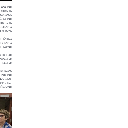
המרצים ו
מרפאות ג
פסיכיאטר
המרכז לב
מרכז שות
בריאה, ו
מייסדת ומנהלת מרכז
במהלך הכ
בריאות ה
המעבר וה
הנחתה את
גם מניסי
גם מצד 
סיכמו את
המרפאה ל
תסמינים 
רבות, עש
המסוגלות 