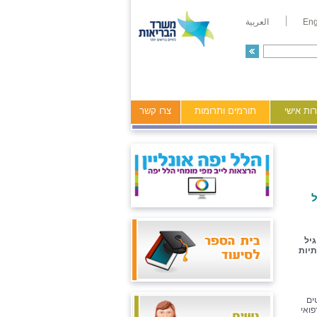
Eng
العربية
ות אישי
תורמים ותרומות
צרו קשר
ל
יל
יות
ים
ואי