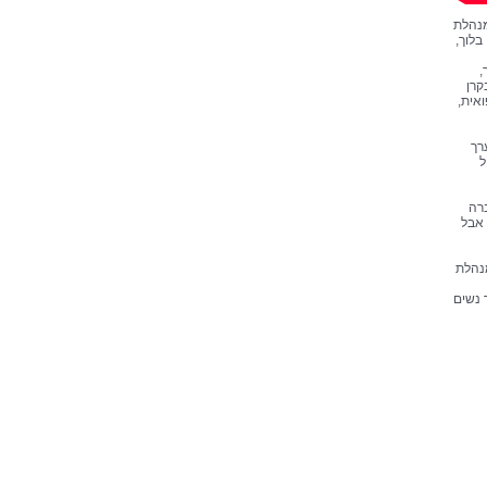
מנהלת
בלוך,
,
קרן
ואית,
רך
ל
ברה
 אבל
מנהלת
 נשים