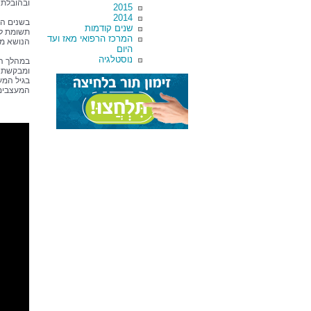
ובהובלת
2015
2014
בשנים הא
שנים קודמות
תשומת לב
המרכז הרפואי מאז ועד
הנושא מת
היום
נוסטלגיה
במהלך הכ
ומבקשת ל
בגיל המע
המעצבים 