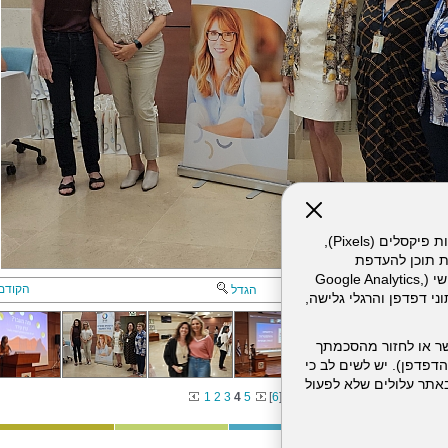
אתר זה עושה שימוש בקבצי עוגיות (Cookies) ובטכנולוגיות דומות, לרבות פיקסלים (Pixels),
ת תוכן להעדפת
המשתמש. חלק מהעוגיות והפיקסלים מופעלים ע"י ספקי שירות צד שלישי (Google Analytics,
הקודם
הגדל
וכו'), שעשויים לעבד מידע שאינו מזהה לרבות כתובת IP, נתוני דפדפן והרגלי גלישה,
ר או לחזור מהסכמתך
דפדפן). יש לשים לב כי
 מהשירותים באתר עלולים שלא לפעול
1
2
3
4
5
[
6
]