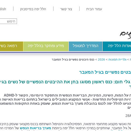
עמוד הבית
צור קשר
הלל יפה בפייסבוק
lish
ודות הלל יפה
המדריך למטופל
מידע ומחקר בהלל יפה
רפואה בשיר
>
גלריית תמונות
>
2026
>
כנס היבטים נפשיים בגיל המעבר
בטים נפשיים בגיל המעבר
גלי חום: כנס ראשון מסוגו בחן את ההיבטים הנפשיים של נשים בגי
ההשפעה על המוח, השינה, המיניות, הבריאות הנפשית והתפקוד היומיומי, הקשר ל-ADHD
יות הטיפוליות החדשות - אנשי המקצוע המובילים בישראל בתחום בריאות האישה וג
גיעו להלל יפה לכנס בהובלת מערך בריאות הנפש, שעסק באחת התקופות המשמעות
ם
28/
ת ואנשי מקצוע מתחומי הרפואה, הפסיכולוגיה והטיפול השתתפו בכנס מקצועי שעסק בהיבט
ל גיל המעבר, שהתקיים במרכז הרפואי הלל יפה ביוזמת
מערך בריאות הנפש
של המרכז הרפ