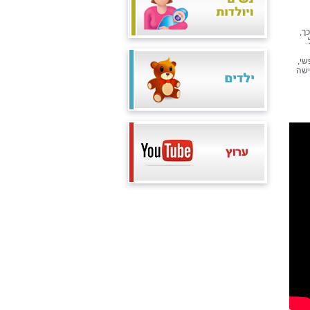
ך,
.
שי,
ישה