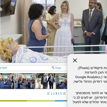
אתר זה עושה שימוש בקבצי עוגיות (Cookies) ובטכנולוגיות דומות, לרבות פיקסלים (Pixels),
הקודם
הגדל
ת תוכן להעדפת
המשתמש. חלק מהעוגיות והפיקסלים מופעלים ע"י ספקי שירות צד שלישי (Google Analytics,
וכו'), שעשויים לעבד מידע שאינו מזהה לרבות כתובת IP, נתוני דפדפן והרגלי גלישה,
ר או לחזור מהסכמתך
1
2
3
4
5
דפדפן). יש לשים לב כי
 מהשירותים באתר עלולים שלא לפעול