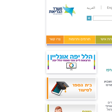
Eng
العربية
ות אישי
תורמים ותרומות
צרו קשר
רכז
השבוע
מרכז
רים
שותף
גול