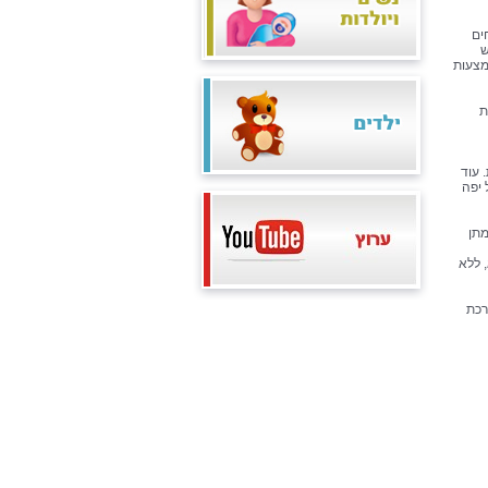
ים
ש
מצעות
ת
עת. עוד
 יפה
מתן
 ללא
רכת