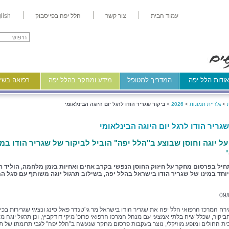
עמוד הבית
צור קשר
הלל יפה בפייסבוק
lish
ודות הלל יפה
המדריך למטופל
מידע ומחקר בהלל יפה
רפואה בשיר
>
גלריית תמונות
>
2026
>
ביקור שגריר הודו לרגל יום היוגה הבינלאומי
שגריר הודו לרגל יום היוגה הבינלאומי
ל יוגה וחוסן שבוצע ב"הלל יפה" הוביל לביקור של שגריר הודו במ
יל בפרסום מחקר על חיזוק החוסן הנפשי בקרב אחים ואחיות בזמן מלחמה, הוליד 
וחד במינו של שגריר הודו בישראל בהלל יפה, בשילוב תרגול יוגה משותף עם סגל ה
09/
רח המרכז הרפואי הלל יפה את שגריר הודו בישראל מר גי'טנדר פאל סינג ונציגי שגרירות בכי
ביקור, שכלל שיח בלתי אמצעי עם מנהל המרכז הרפואי פרופ' מיקי דודקביץ, וכן תרגול יוגה מ
ית החולים ומופע מוזיקלי, נוצר בעקבות פרסום מחקר שנעשה ב"הלל יפה" לגבי תרומתו של תר