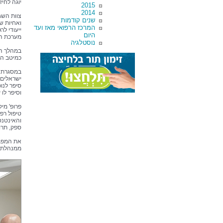
יוגה לחי
2015
2014
צוות השג
שנים קודמות
ואחיות ש
המרכז הרפואי מאז ועד
ייעודי ל
היום
מערכת הב
נוסטלגיה
במהלך המ
כמיטב המ
במסגרת ד
סיפר לנו
וסיפר לו
פרופ' מיק
טיפול רפ
והאינטנס
ספק, תרו
את המפגש
ממנהלת ב