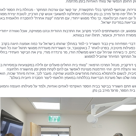
זוק החוסן הנפשי של צוותי האחיות בזמן מלחמה.
רירות, שנחשף למחקר בכלי התקשורת, יצר קשר עם עורכות המחקר - מנהלת בית הספר לאח
ל הלל יפה פרופ' מירב בן נתן ומנהלת המחלקה למשאבי אנוש קרן הורביץ, לטובת יצירת מפג
רגל יום היוגה הבינלאומי. כך נולד מפגש ייחודי, עם תרומה "קצת אחרת" להסברה הלאומית בא
ריאות במדינת ישראל.
פגש, זכו המשתתפים להכיר מקרוב את התרבות ההודית ונהנו ממוזיקה, אוכל ואווירה ייחודי
סורת ההודית, וכאמור, תרגלו יוגה בצוותא.
ברי הפתיחה ציין כבוד השגריר כי למד במהלך שהותו בישראל עד כמה אומצה היוגה בקרב
ישראלים כפעילות מיטיבה, בפרט לאחר 7 באוקטובר, וכי השגרירות מעודדת מפגשי תרגול יוגה כל ה
כחים, כי בשיחה שניהל עם ראש ממשלת הודו, מר נרנדרה מודי, ציין את הביקור העתידי בהלל
 על המחקר המיוחד שהוביל למפגש.
י דודקביץ, מנהל המרכז הרפואי: "צוותי בית החולים פועלים יום ולילה במקצועיות ובמסירות ב
ואי והצלת חיים. זוהי הזדמנות מצוינת לאפשר גם להם לקחת פסק זמן מהשגרה הלחוצה
יבית, לנשום ולהתמלא בכוחות מחודשים ולמנוע שחיקה. מעבר לכך, אירוח מיוחד שכזה, הוא,
מה שלנו ושל מערכת הבריאות בכללותה במאמץ הלאומי ליצור הסברה חיובית בעולם".
 חתם השגריר בביקור בבית הספר האקדמי לאחים ואחיות, ולמד על פעילותו הענפה והמוע
ית הספר, פרופ' מירב בן נתן.